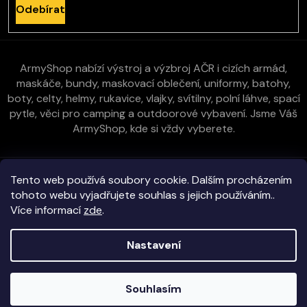
Odebírat
ArmyShop nabízí výstroj a výzbroj AČR i cizích armád,
maskáče, bundy, maskovací oblečení, uniformy, batohy,
boty, celty, helmy, rukavice, vlajky, svítilny, polní láhve, spací
pytle, věci pro camping a outdoorové vybavení. Jsme Váš
ArmyShop, kde si vždy vyberete.
Zákaznická péče
Tento web používá soubory cookie. Dalším procházením
tohoto webu vyjadřujete souhlas s jejich používáním..
Více informací
zde
.
Vše o nákupu
Kontakt
Nastavení
Copyright 2026
E-ArmyShop.cz
. Všechna práva vyhrazena.
Souhlasím
Veškeré zboží skladem na prodejně i e-shopu!
Vytvořil Shoptet
|
D2solutions
|
ShopCode