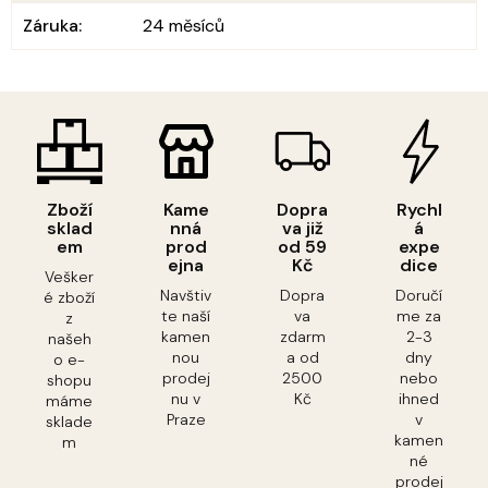
Záruka
:
24 měsíců
Zboží
Kame
Dopra
Rychl
sklad
nná
va již
á
em
prod
od 59
expe
ejna
Kč
dice
Vešker
Navštiv
Dopra
Doručí
é zboží
te naší
va
me za
z
kamen
zdarm
2-3
našeh
nou
a od
dny
o e-
prodej
2500
nebo
shopu
nu v
Kč
ihned
máme
Praze
v
sklade
kamen
m
né
prodej