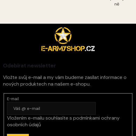
ně
Z
á
p
a
t
í
Odebírat newsletter
Vložte svůj e-mail a my vám budeme zasílat informace o
nových produktech na našem e-shopu.
E-mail
Vložením e-mailu souhlasíte s
podmínkami ochrany
osobních údajů