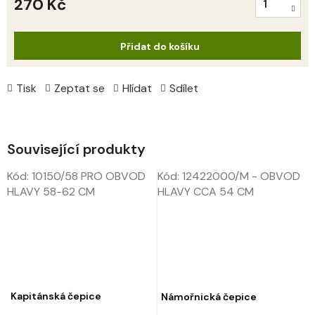
270 Kč
Měrná
cena:
Přidat do košíku
Tisk
Zeptat se
Hlídat
Sdílet
Související produkty
Kód:
10150/58 PRO OBVOD
Kód:
12422000/M - OBVOD
HLAVY 58-62 CM
HLAVY CCA 54 CM
Kapitánská čepice
Námořnická čepice