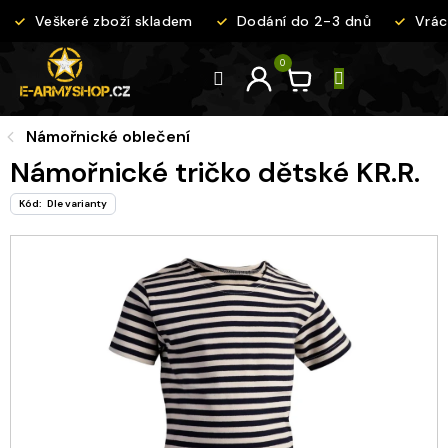
Přejít
Veškeré zboží skladem
Dodání do 2-3 dnů
Vráce
na
obsah
Námořnické oblečení
Námořnické tričko dětské KR.R.
Kód:
Dle varianty