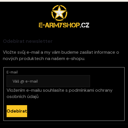
Z
á
p
a
t
í
Odebírat newsletter
Vložte svůj e-mail a my vám budeme zasílat informace o
nových produktech na našem e-shopu.
E-mail
Vložením e-mailu souhlasíte s
podmínkami ochrany
osobních údajů
Odebírat