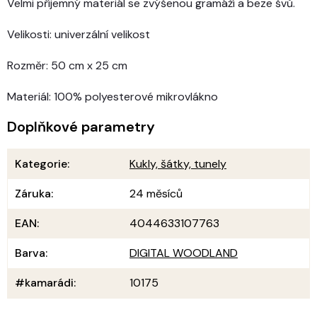
Velmi příjemný materiál se zvýšenou gramáží a beze švů.
Velikosti: univerzální velikost
Rozměr: 50 cm x 25 cm
Materiál: 100% polyesterové mikrovlákno
Doplňkové parametry
Kategorie
:
Kukly, šátky, tunely
Záruka
:
24 měsíců
EAN
:
4044633107763
Barva
:
DIGITAL WOODLAND
#kamarádi
:
10175