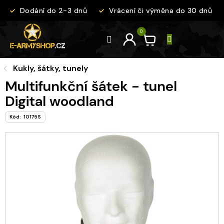
Přejít
Dodání do 2-3 dnů
Vrácení či výměna do 30 dnů
na
obsah
Kukly, šátky, tunely
Multifunkční šátek - tunel
Digital woodland
Kód:
10175S