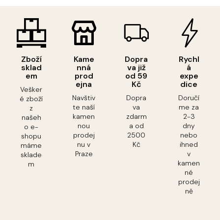
Zboží
Kame
Dopra
Rychl
sklad
nná
va již
á
em
prod
od 59
expe
ejna
Kč
dice
Vešker
Navštiv
Dopra
Doručí
é zboží
te naší
va
me za
z
kamen
zdarm
2-3
našeh
nou
a od
dny
o e-
prodej
2500
nebo
shopu
nu v
Kč
ihned
máme
Praze
v
sklade
kamen
m
né
prodej
ně