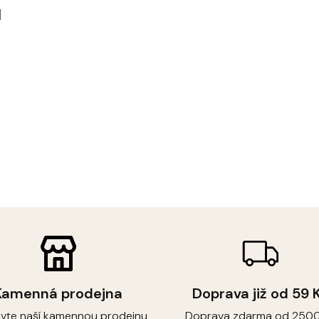
u
Kamenná prodejna
Doprava již od 59 
ivte naší kamennou prodejnu
Doprava zdarma od 2500