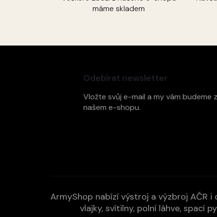
máme skladem
Z
á
p
Odebírat newsletter
a
t
Vložte svůj e-mail a my vám budeme 
í
našem e-shopu.
ArmyShop nabízí výstroj a výzbroj AČR i c
vlajky, svítilny, polní láhve, spa