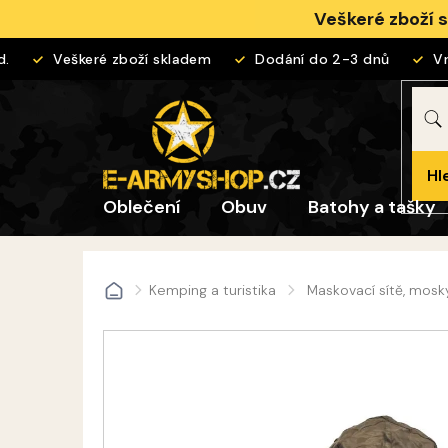
Přejít
Veškeré zboží 
na
obsah
Veškeré zboží skladem
Dodání do 2-3 dnů
Vrá
Hl
Oblečení
Obuv
Batohy a tašky
Kemping a turistika
Maskovací sítě, mosk
Domů