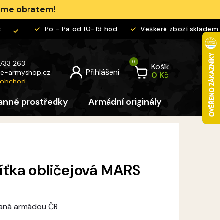
jeme obratem!
Po - Pá od 10-19 hod.
Veškeré zboží skladem
 733 263
Košík
@
e-armyshop.cz
 obchod
anné prostředky
Armádní originály
Pro děti
íťka obličejová MARS
ívaná armádou ČR