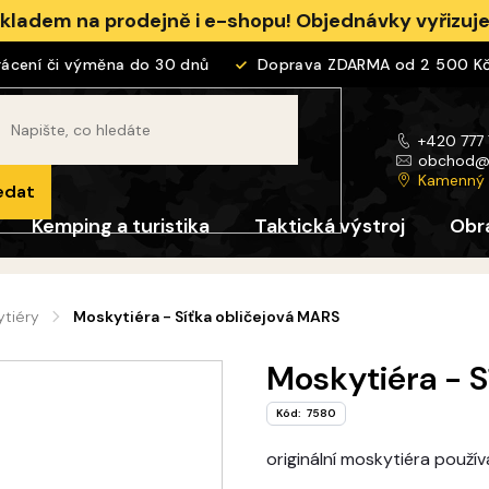
skladem na prodejně i e-shopu! Objednávky vyřizu
cení či výměna do 30 dnů
Doprava ZDARMA od 2 500 Kč
+420 777
obchod
Kamenný
edat
Kemping a turistika
Taktická výstroj
Obr
ytiéry
Moskytiéra - Síťka obličejová MARS
Moskytiéra - S
Kód:
7580
originální moskytiéra použ