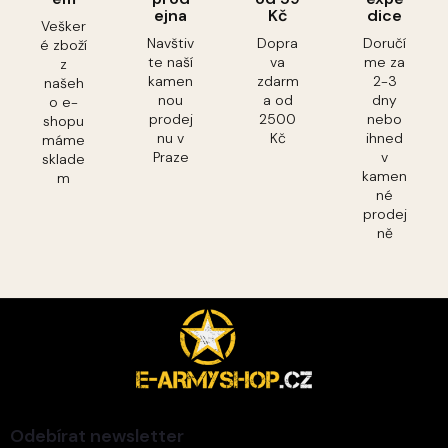
ejna
Kč
dice
Vešker
Navštiv
Dopra
Doručí
é zboží
te naší
va
me za
z
kamen
zdarm
2-3
našeh
nou
a od
dny
o e-
prodej
2500
nebo
shopu
nu v
Kč
ihned
máme
Praze
v
sklade
kamen
m
né
prodej
ně
Z
á
p
a
t
í
Odebírat newsletter