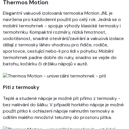
Thermos Motion
Elegantní vakuově izolovaná termoska Motion JNL je
navržena pro každodenní použití po celý rok. Jedná se o
mobilní termohrnek - spojuje výhody klasické termosky i
termohrnku. Kompaktní rozměry, nízká hmotnost,
vodotěsnost, snadné otevírání/zavírání a vakuová izolace
dělají z termosky láhev vhodnou pro řidiče, rodiče,
sportovce, cestující nebo-li pro lidi v pohybu. Mobilní
termohrnek padne dobře do ruky, snadno se vejde do
batohu, kočárku či držáku nápojů v autě.
Pití z termosky
Teplé a studené nápoje je možné pít přímo z termosky -
bez nalévání do šálku. V případě horkého nápoje je možné
použít pítko k ochlazení nápoje nahnutím termosky a
odlitím malého množství tekutiny do prostoru pítka.