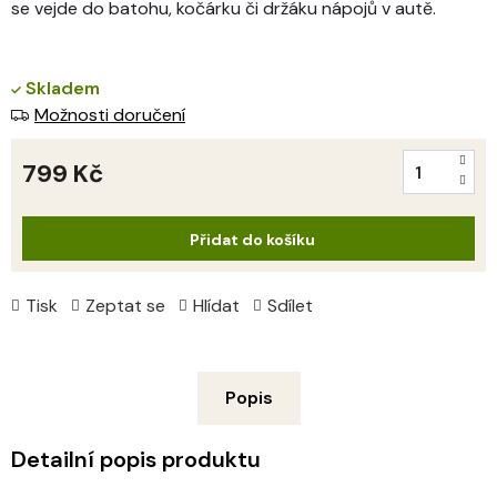
se vejde do batohu, kočárku či držáku nápojů v autě.
Skladem
Možnosti doručení
799 Kč
Měrná
cena:
Přidat do košíku
Tisk
Zeptat se
Hlídat
Sdílet
Popis
Detailní popis produktu