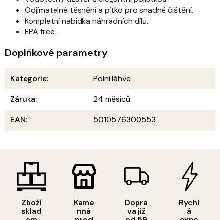
Odjímatelné těsnění a pítko pro snadné čištění.
Kompletní nabídka náhradních dílů.
BPA free.
Doplňkové parametry
Kategorie
:
Polní láhve
Záruka
:
24 měsíců
EAN
:
5010576300553
Zboží
Kame
Dopra
Rychl
sklad
nná
va již
á
em
prod
od 59
expe