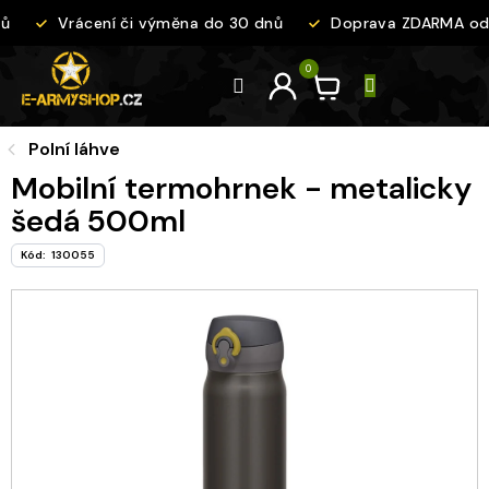
Přejít
Vrácení či výměna do 30 dnů
Doprava ZDARMA od 2
na
obsah
Polní láhve
Mobilní termohrnek - metalicky
šedá 500ml
Kód:
130055