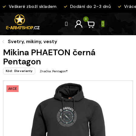
Přejít
Veškeré zboží skladem
Dodání do 2-3 dnů
Vrácen
na
obsah
Svetry, mikiny, vesty
Mikina PHAETON černá
Pentagon
Kód:
Dle varianty
Značka:
Pentagon®
AKCE