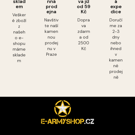
sklad
nná
va již
á
em
prod
od 59
expe
ejna
Kč
dice
Vešker
Navštiv
Dopra
Doručí
é zboží
te naší
va
me za
z
kamen
zdarm
2-3
našeh
nou
a od
dny
o e-
prodej
2500
nebo
shopu
nu v
Kč
ihned
máme
Praze
v
sklade
kamen
m
né
prodej
ně
Z
á
p
a
t
í