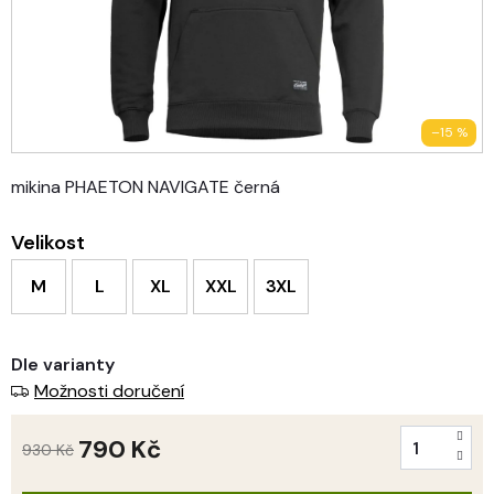
–15 %
mikina PHAETON NAVIGATE černá
Velikost
M
L
XL
XXL
3XL
Dle varianty
Možnosti doručení
790 Kč
930 Kč
Měrná
cena: