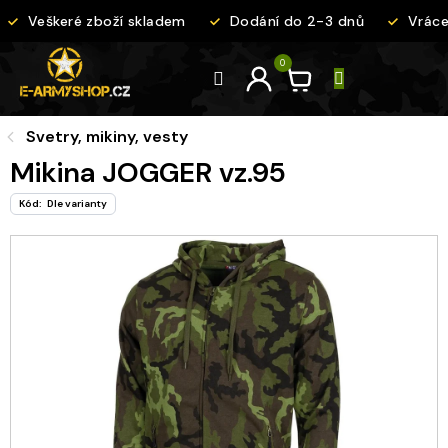
Přejít
Veškeré zboží skladem
Dodání do 2-3 dnů
Vrácen
na
obsah
Svetry, mikiny, vesty
Mikina JOGGER vz.95
Kód:
Dle varianty