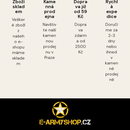
Zboží
Kame
Dopra
Rychl
sklad
nná
va již
á
em
prod
od 59
expe
ejna
Kč
dice
Vešker
Navštiv
Dopra
Doručí
é zboží
te naší
va
me za
z
kamen
zdarm
2-3
našeh
nou
a od
dny
o e-
prodej
2500
nebo
shopu
nu v
Kč
ihned
máme
Praze
v
sklade
kamen
m
né
prodej
ně
Z
á
p
a
t