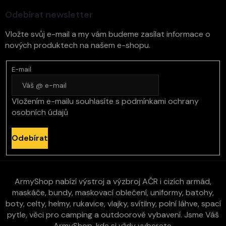
í
Odebírat newsletter
Vložte svůj e-mail a my vám budeme zasílat informace o
nových produktech na našem e-shopu.
E-mail
Vložením e-mailu souhlasíte s
podmínkami ochrany
osobních údajů
Odebírat
ArmyShop nabízí výstroj a výzbroj AČR i cizích armád,
maskáče, bundy, maskovací oblečení, uniformy, batohy,
boty, celty, helmy, rukavice, vlajky, svítilny, polní láhve, spací
pytle, věci pro camping a outdoorové vybavení. Jsme Váš
ArmyShop, kde si vždy vyberete.