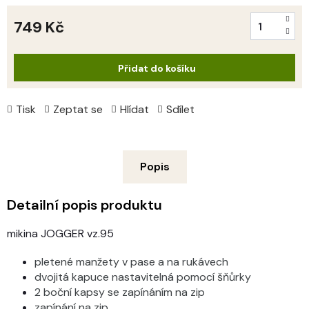
749 Kč
Měrná
cena:
Přidat do košíku
Tisk
Zeptat se
Hlídat
Sdílet
Popis
Detailní popis produktu
mikina JOGGER vz.95
pletené manžety v pase a na rukávech
dvojitá kapuce nastavitelná pomocí šňůrky
2 boční kapsy se zapínáním na zip
zapínání na zip