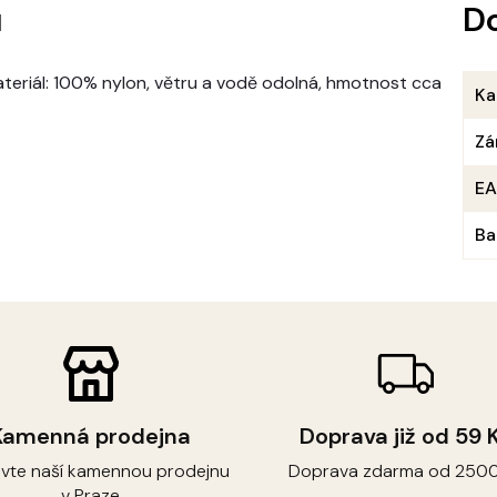
u
D
ateriál: 100% nylon, větru a vodě odolná, hmotnost cca
Ka
Zá
E
Ba
Kamenná prodejna
Doprava již od 59 
ivte naší kamennou prodejnu
Doprava zdarma od 2500
v Praze