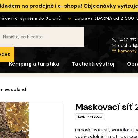
skladem na prodejně i e-shopu! Objednávky vyřizu
cení či výměna do 30 dnů
Doprava ZDARMA od 2 500 Kč
+420 777
obchod
Kamenný
edat
Kemping a turistika
Taktická výstroj
Obr
3 m woodland
Maskovací síť
Kód:
14462020
mmaskovací síť, woodland, ve
vodě odolná, hmotnost cc