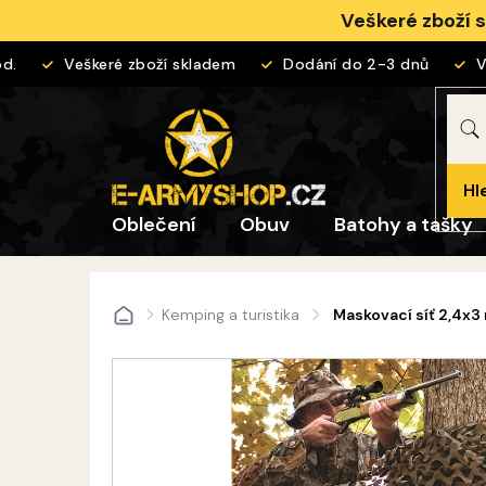
Přejít
Veškeré zboží 
na
obsah
Veškeré zboží skladem
Dodání do 2-3 dnů
Vrá
Hl
Oblečení
Obuv
Batohy a tašky
Kemping a turistika
Maskovací síť 2,4x
Domů