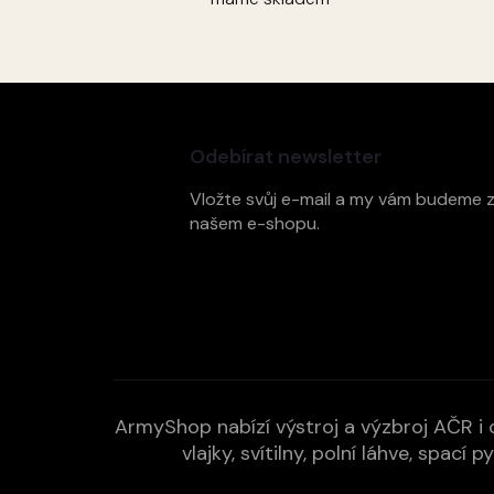
Z
á
p
Odebírat newsletter
a
t
Vložte svůj e-mail a my vám budeme 
í
našem e-shopu.
ArmyShop nabízí výstroj a výzbroj AČR i c
vlajky, svítilny, polní láhve, spa