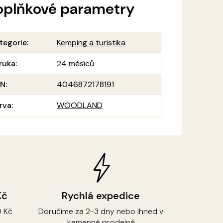
oplňkové parametry
tegorie
:
Kemping a turistika
ruka
:
24 měsíců
AN
:
4046872178191
rva
:
WOODLAND
Kč
Rychlá expedice
 Kč
Doručíme za 2-3 dny nebo ihned v
kamenné prodejně