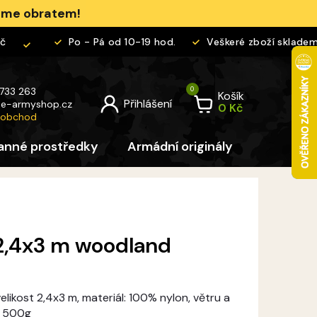
jeme obratem!
Po - Pá od 10-19 hod.
Veškeré zboží skladem
 733 263
Košík
@
e-armyshop.cz
 obchod
anné prostředky
Armádní originály
Pro děti
 2,4x3 m woodland
likost 2,4x3 m, materiál: 100% nylon, větru a
a 500g