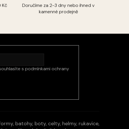
 Kč
Doručíme za 2-3 dny nebo ihned v
kamenné prodejně
souhlasíte s
podmínkami ochrany
rmy, batohy, boty, celty, helmy, rukavice,