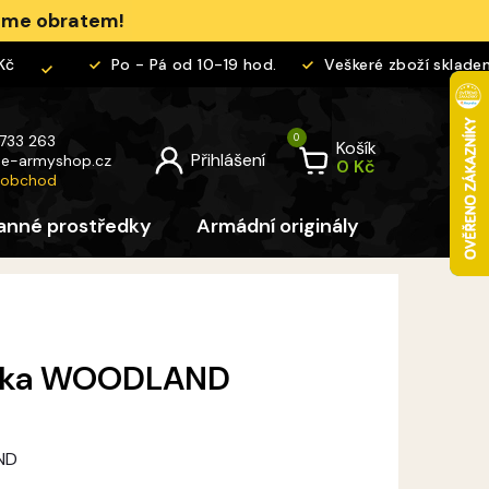
jeme obratem!
Po - Pá od 10-19 hod.
Veškeré zboží skladem
 733 263
Košík
@
e-armyshop.cz
 obchod
anné prostředky
Armádní originály
Pro děti
áska WOODLAND
ND