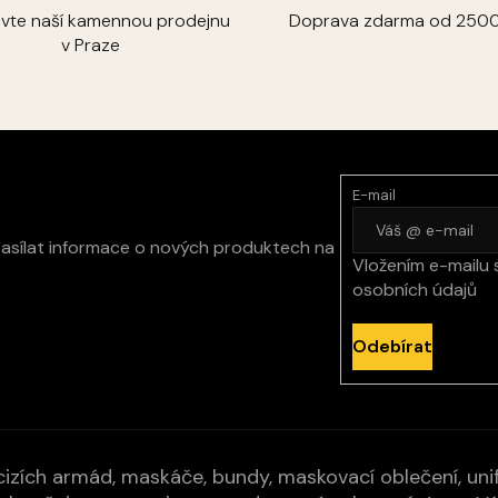
ivte naší kamennou prodejnu
Doprava zdarma od 2500
v Praze
E-mail
zasílat informace o nových produktech na
Vložením e-mailu 
osobních údajů
Odebírat
izích armád, maskáče, bundy, maskovací oblečení, unifo