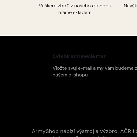
Veškeré zboží z našeho e-shopu
Navšt
máme skladem
Z
á
p
Odebírat newsletter
a
t
Vložte svůj e-mail a my vám budeme 
í
našem e-shopu.
ArmyShop nabízí výstroj a výzbroj AČR i c