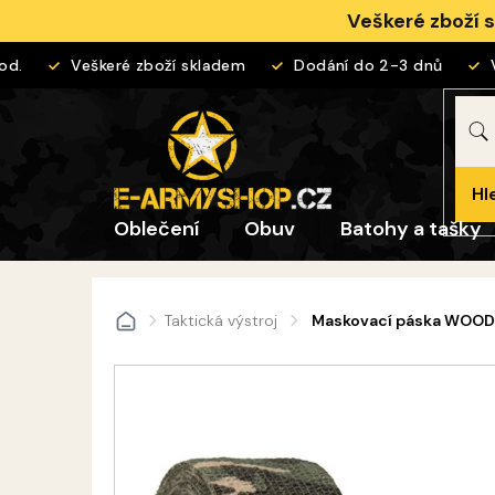
Přejít
Veškeré zboží 
na
obsah
.
Veškeré zboží skladem
Dodání do 2-3 dnů
Vr
Hl
Oblečení
Obuv
Batohy a tašky
Taktická výstroj
Maskovací páska WOO
Domů