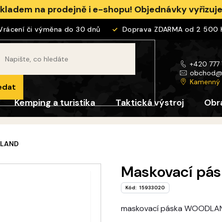
skladem na prodejně i e-shopu! Objednávky vyřizu
ácení či výměna do 30 dnů
Doprava ZDARMA od 2 500 Kč
+420 777
obchod
Kamenný
edat
Kemping a turistika
Taktická výstroj
Obr
DLAND
Maskovací p
Kód:
15933020
maskovací páska WOODLA