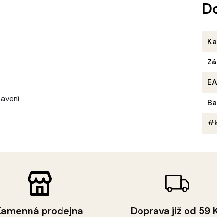
u
D
Ka
Zá
E
bavení
Ba
#k
Kamenná prodejna
Doprava již od 59 