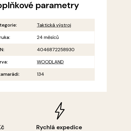
oplňkové parametry
tegorie
:
Taktická výstroj
ruka
:
24 měsíců
AN
:
4046872258930
rva
:
WOODLAND
amarádi
:
134
Kč
Rychlá expedice