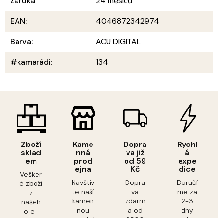
Záruka
:
24 měsíců
EAN
:
4046872342974
Barva
:
ACU DIGITAL
#kamarádi
:
134
Zboží
Kame
Dopra
Rychl
sklad
nná
va již
á
em
prod
od 59
expe
ejna
Kč
dice
Vešker
Navštiv
Dopra
Doručí
é zboží
te naší
va
me za
z
kamen
zdarm
2-3
našeh
nou
a od
dny
o e-