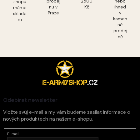
prodej
2500
nebo
shopu
nu v
Kč
ihned
máme
Praze
v
sklade
kamen
m
né
prodej
ně
Z
á
p
a
t
í
Odebírat newsletter
Vložte svůj e-mail a my vám budeme zasílat informace o
nových produktech na našem e-shopu.
E-mail