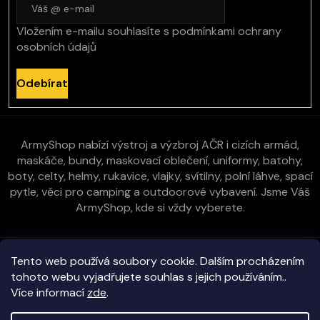
Vložením e-mailu souhlasíte s
podmínkami ochrany
osobních údajů
Odebírat
ArmyShop nabízí výstroj a výzbroj AČR i cizích armád,
maskáče, bundy, maskovací oblečení, uniformy, batohy,
boty, celty, helmy, rukavice, vlajky, svítilny, polní láhve, spací
pytle, věci pro camping a outdoorové vybavení. Jsme Váš
ArmyShop, kde si vždy vyberete.
Zákaznická péče
Tento web používá soubory cookie. Dalším procházením
tohoto webu vyjadřujete souhlas s jejich používáním..
Více informací
zde
.
Vše o nákupu