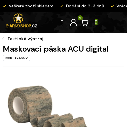
Přejít
Veškeré zboží skladem
Dodání do 2-3 dnů
Vráce
na
obsah
Taktická výstroj
Maskovací páska ACU digital
Kód:
15933070