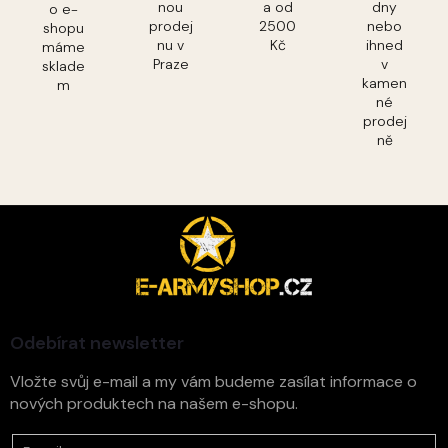
nou
a od
dny
o e-
prodej
2500
nebo
shopu
nu v
Kč
ihned
máme
Praze
v
sklade
kamen
m
né
prodej
ně
Z
á
p
a
t
í
Odebírat newsletter
Vložte svůj e-mail a my vám budeme zasílat informace o
nových produktech na našem e-shopu.