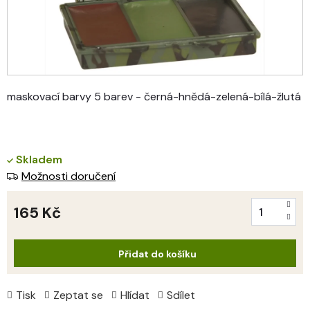
maskovací barvy 5 barev - černá-hnědá-zelená-bílá-žlutá
Skladem
Možnosti doručení
165 Kč
Měrná
cena:
Přidat do košíku
Tisk
Zeptat se
Hlídat
Sdílet