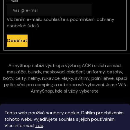
E-mail
Vložením e-mailu souhlasíte s
podmínkami ochrany
osobních údajů
Odebírat
ArmyShop nabízí výstroj a výzbroj AČR i cizích armád,
maskáče, bundy, maskovací oblečení, uniformy, batohy,
boty, celty, helmy, rukavice, vlajky, svítilny, polní láhve, spací
pytle, věci pro camping a outdoorové vybavení. Jsme Váš
ArmyShop, kde si vždy vyberete.
Zákaznická péče
Tento web používá soubory cookie. Dalším procházením
tohoto webu vyjadřujete souhlas s jejich používáním..
Více informací
zde
.
Vše o nákupu