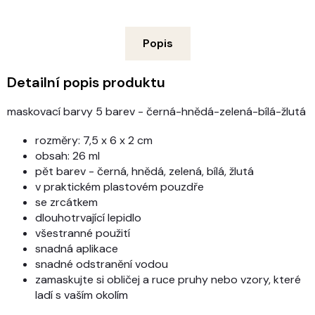
Popis
Detailní popis produktu
maskovací barvy 5 barev - černá-hnědá-zelená-bílá-žlutá
rozměry: 7,5 x 6 x 2 cm
obsah: 26 ml
pět barev - černá, hnědá, zelená, bílá, žlutá
v praktickém plastovém pouzdře
se zrcátkem
dlouhotrvající lepidlo
všestranné použití
snadná aplikace
snadné odstranění vodou
zamaskujte si obličej a ruce pruhy nebo vzory, které
ladí s vaším okolím