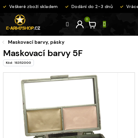
Přejít
Veškeré zboží skladem
Dodání do 2-3 dnů
Vrácen
na
obsah
Maskovací barvy, pásky
Maskovací barvy 5F
Kód:
16352000