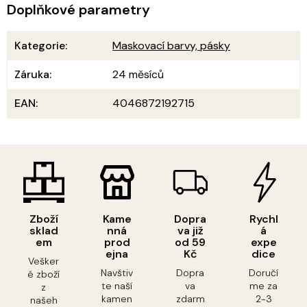
Doplňkové parametry
Kategorie
:
Maskovací barvy, pásky
Záruka
:
24 měsíců
EAN
:
4046872192715
Zboží
Kame
Dopra
Rychl
sklad
nná
va již
á
em
prod
od 59
expe
ejna
Kč
dice
Vešker
Navštiv
Dopra
Doručí
é zboží
te naší
va
me za
z
kamen
zdarm
2-3
našeh