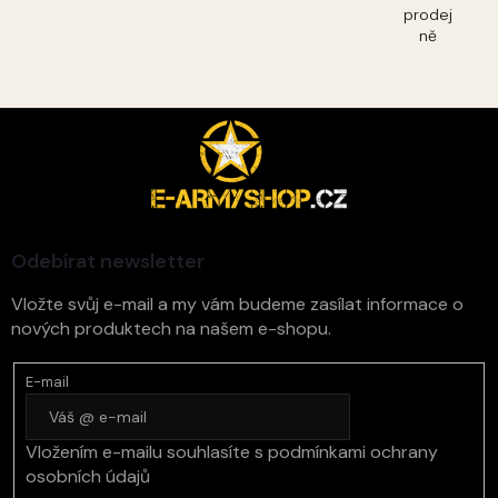
prodej
ně
Z
á
p
a
t
í
Odebírat newsletter
Vložte svůj e-mail a my vám budeme zasílat informace o
nových produktech na našem e-shopu.
E-mail
Vložením e-mailu souhlasíte s
podmínkami ochrany
osobních údajů