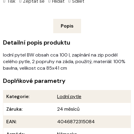
Tisk
Zeptat se
Hlídat
Sdílet
Popis
Detailní popis produktu
lodní pytel BW obsah cca 100 l, zapínání na zip podél
celého pytle, 2 popruhy na záda, použitý, materiál: 100%
bavlna, velikost cca 85x41 cm
Doplňkové parametry
Kategorie
:
Lodní pytle
Záruka
:
24 měsíců
EAN
:
4046872315084