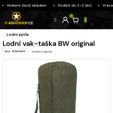
Přejít
Veškeré zboží skladem
Dodání do 2-3 dnů
Vrácen
na
obsah
Lodní pytle
Lodní vak-taška BW original
Kód:
91380400
Značka:
Original