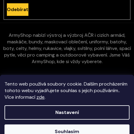
Odebírat
ArmyShop nabízí výstroj a výzbroj AČR i cizích armád,
maskáče, bundy, maskovací oblečení, uniformy, batohy,
boty, celty, helmy, rukavice, vlajky, svítilny, polní láhve, spací
pytle, věci pro camping a outdoorové vybavení. Jsme Váš
ArmyShop, kde si vždy vyberete.
Zákaznická péče
Tento web používá soubory cookie. Dalším procházením
tohoto webu vyjadřujete souhlas s jejich používáním..
Více informací
zde
.
Vše o nákupu
Nastavení
Kontakt
Copyright 2026
E-ArmyShop.cz
. Všechna práva vyhrazena.
Souhlasím