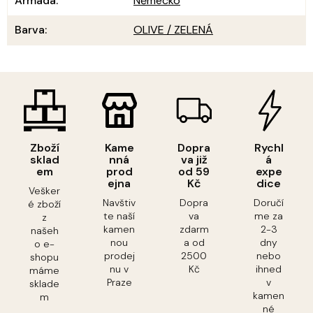
Armáda
:
Německo
Barva
:
OLIVE / ZELENÁ
Zboží
Kame
Dopra
Rychl
sklad
nná
va již
á
em
prod
od 59
expe
ejna
Kč
dice
Vešker
Navštiv
Dopra
Doručí
é zboží
te naší
va
me za
z
kamen
zdarm
2-3
našeh
nou
a od
dny
o e-
prodej
2500
nebo
shopu
nu v
Kč
ihned
máme
Praze
v
sklade
kamen
m
né