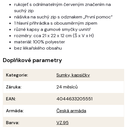
rukojeť s odnímatelným červeným značením na
suchý zip
nášivka na suchý zip s odznakem „První pomoc“
1 hlavní přihrádka s obousměrným zipem
různé kapsy a gumové smyčky uvnitř
rozměry: cca 21 x 22 x 12 cm (Š x V x H)
materiál: 100% polyester
bez lékařského obsahu
Doplňkové parametry
Kategorie
:
Sumky, kapsičky
Záruka
:
24 měsíců
EAN
:
4044633205551
Armáda
:
Česká armáda
Barva
:
VZ.95