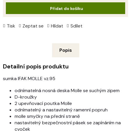
cena:
Přidat do košíku
Tisk
Zeptat se
Hlídat
Sdílet
Popis
Detailní popis produktu
sumka IFAK MOLLE vz.95
odnímatelná nosná deska Molle se suchým zipem
D-kroužky
2 upevňovací poutka Molle
odnímatelný a nastavitelný ramenní popruh
molle smyčky na přední straně
nastavitelný bezpečnostní pásek se zapínáním na
cvoček