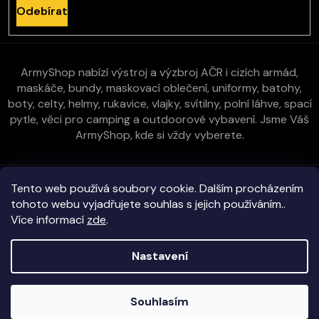
Odebírat
ArmyShop nabízí výstroj a výzbroj AČR i cizích armád,
maskáče, bundy, maskovací oblečení, uniformy, batohy,
boty, celty, helmy, rukavice, vlajky, svítilny, polní láhve, spací
pytle, věci pro camping a outdoorové vybavení. Jsme Váš
ArmyShop, kde si vždy vyberete.
Zákaznická péče
Tento web používá soubory cookie. Dalším procházením
tohoto webu vyjadřujete souhlas s jejich používáním..
Více informací
zde
.
Vše o nákupu
Nastavení
Kontakt
Copyright 2026
E-ArmyShop.cz
. Všechna práva vyhrazena.
Souhlasím
Veškeré zboží skladem na prodejně i e-shopu!
Vytvořil Shoptet
|
D2solutions
|
ShopCode