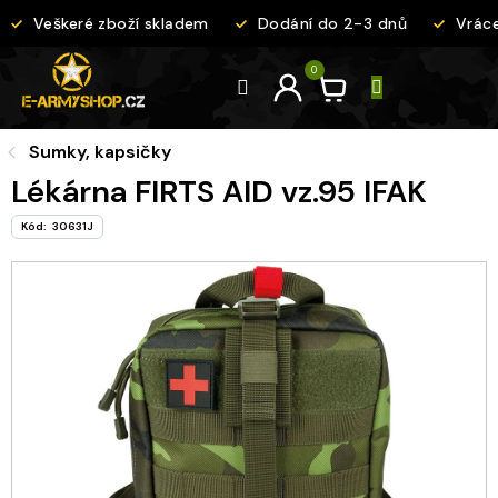
Přejít
Veškeré zboží skladem
Dodání do 2-3 dnů
Vrácen
na
obsah
Sumky, kapsičky
Lékárna FIRTS AID vz.95 IFAK
Kód:
30631J