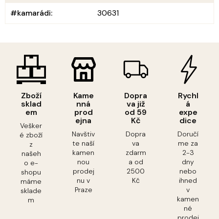
#kamarádi
:
30631
Zboží
Kame
Dopra
Rychl
sklad
nná
va již
á
em
prod
od 59
expe
ejna
Kč
dice
Vešker
Navštiv
Dopra
Doručí
é zboží
te naší
va
me za
z
kamen
zdarm
2-3
našeh
nou
a od
dny
o e-
prodej
2500
nebo
shopu
nu v
Kč
ihned
máme
Praze
v
sklade
kamen
m
né
prodej