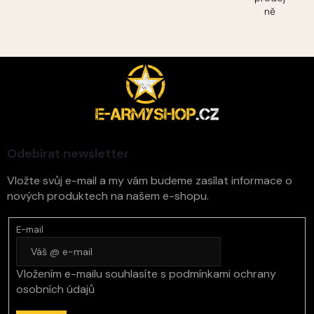
ně
Z
á
p
a
t
í
Odebírat newsletter
Vložte svůj e-mail a my vám budeme zasílat informace o
nových produktech na našem e-shopu.
E-mail
Vložením e-mailu souhlasíte s
podmínkami ochrany
osobních údajů