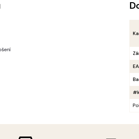
u
D
Ka
ošení
Zá
E
Ba
#k
Po