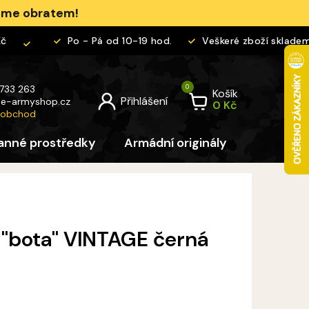
jeme obratem!
Po - Pá od 10-19 hod.
Veškeré zboží skladem
 733 263
Košík
@
e-armyshop.cz
 obchod
anné prostředky
Armádní originály
Pro děti
 "bota" VINTAGE černá