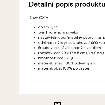
Detailní popis produkt
láhev BOTA
objem 0,75 l
tvar hydratačního vaku
nastavitelný, odnímatelný popruh na n
odnímatelný kryt se stahovací šňůrkou
šroubovací uzávěr s pitným ventilem
rozměry: cca 29 x 17 x 5 cm (D x Š x V)
hmotnost: cca 160 g
materiál: lahev: 100% polyethylen
materiál: obal: 100% polyester