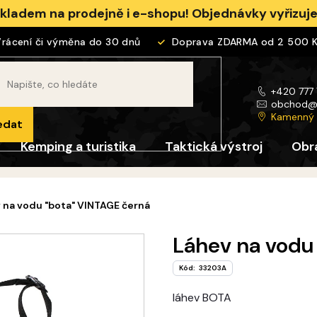
skladem na prodejně i e-shopu! Objednávky vyřizu
cení či výměna do 30 dnů
Doprava ZDARMA od 2 500 Kč
+420 777
obchod
Kamenný
edat
Kemping a turistika
Taktická výstroj
Obr
 na vodu "bota" VINTAGE černá
Láhev na vodu
Kód:
33203A
láhev BOTA