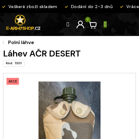
Přejít
Veškeré zboží skladem
Dodání do 2-3 dnů
Vrácen
na
obsah
Polní láhve
Láhev AČR DESERT
Kód:
7301
AKCE