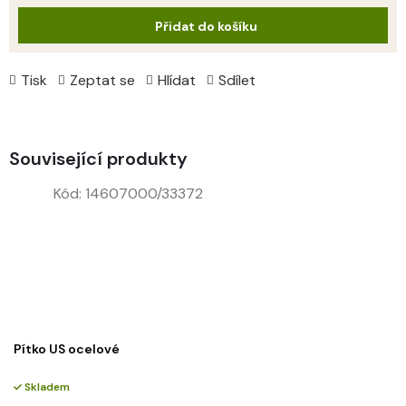
cena:
Přidat do košíku
Tisk
Zeptat se
Hlídat
Sdílet
Související produkty
Kód:
14607000/33372
Pítko US ocelové
Skladem