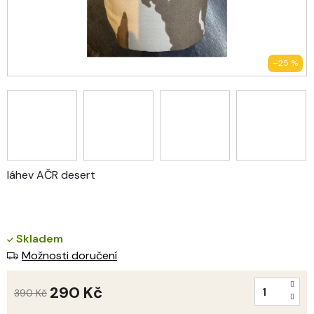
–25 %
láhev AČR desert
Skladem
Možnosti doručení
290 Kč
390 Kč
Měrná