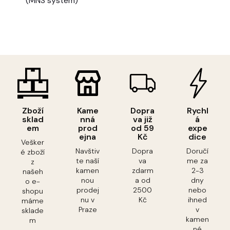
(MNS systém)
Zboží
Kame
Dopra
Rychl
sklad
nná
va již
á
em
prod
od 59
expe
ejna
Kč
dice
Vešker
Navštiv
Dopra
Doručí
é zboží
te naší
va
me za
z
kamen
zdarm
2-3
našeh
nou
a od
dny
o e-
prodej
2500
nebo
shopu
nu v
Kč
ihned
máme
Praze
v
sklade
kamen
m
né