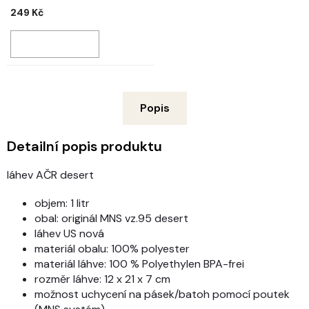
249 Kč
Popis
Detailní popis produktu
láhev AČR desert
objem: 1 litr
obal: originál MNS vz.95 desert
láhev US nová
materiál obalu: 100% polyester
materiál láhve:
100 % Polyethylen BPA-frei
rozměr láhve: 12 x 21 x 7 cm
možnost uchycení na pásek/batoh pomocí poutek