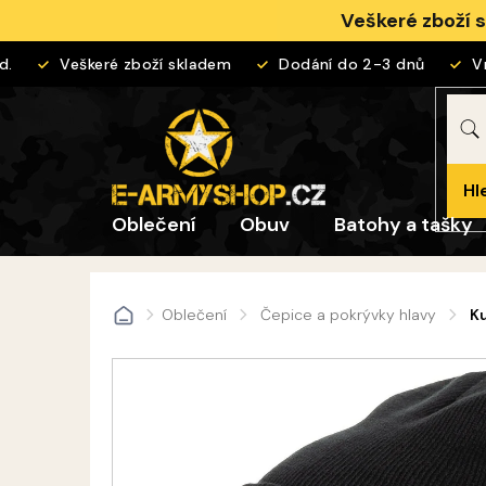
Přejít
Veškeré zboží 
na
obsah
Veškeré zboží skladem
Dodání do 2-3 dnů
Vrác
Hl
Oblečení
Obuv
Batohy a tašky
Oblečení
Čepice a pokrývky hlavy
Ku
Domů