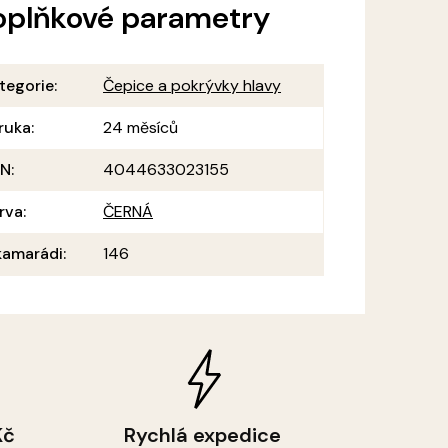
oplňkové parametry
tegorie
:
Čepice a pokrývky hlavy
ruka
:
24 měsíců
AN
:
4044633023155
rva
:
ČERNÁ
amarádi
:
146
Kč
Rychlá expedice