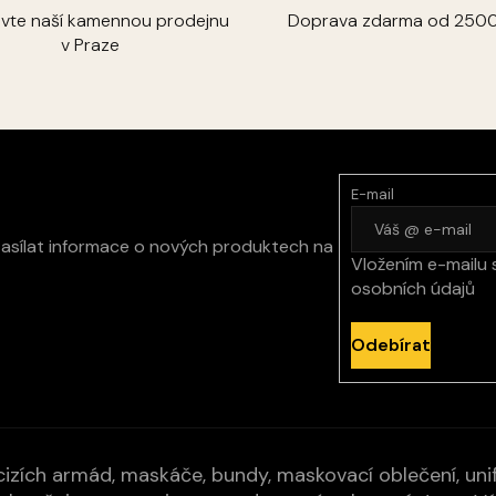
ivte naší kamennou prodejnu
Doprava zdarma od 2500
v Praze
E-mail
zasílat informace o nových produktech na
Vložením e-mailu 
osobních údajů
Odebírat
izích armád, maskáče, bundy, maskovací oblečení, unifo