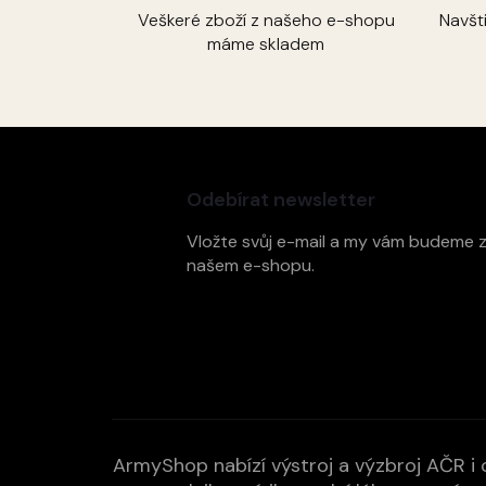
Veškeré zboží z našeho e-shopu
Navšt
máme skladem
Z
á
p
Odebírat newsletter
a
t
Vložte svůj e-mail a my vám budeme 
í
našem e-shopu.
ArmyShop nabízí výstroj a výzbroj AČR i c