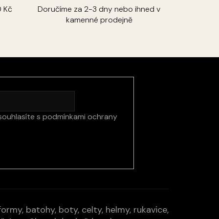
 Kč
Doručíme za 2-3 dny nebo ihned v
kamenné prodejně
souhlasíte s
podmínkami ochrany
rmy, batohy, boty, celty, helmy, rukavice,