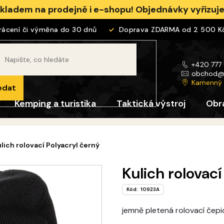
skladem na prodejně i e-shopu! Objednávky vyřizu
ení či výměna do 30 dnů
Doprava ZDARMA od 2 500 Kč
+420 777
obchod
Kamenný
edat
Kemping a turistika
Taktická výstroj
Obr
lich rolovací Polyacryl černý
Kulich rolovací
Kód:
10923A
jemně pletená rolovací čepi