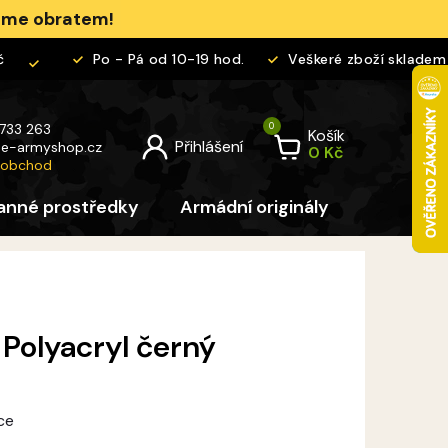
jeme obratem!
Po - Pá od 10-19 hod.
Veškeré zboží skladem
 733 263
Košík
@
e-armyshop.cz
 obchod
anné prostředky
Armádní originály
Pro děti
 Polyacryl černý
ce