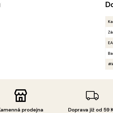
u
D
Ka
Zá
E
Ba
#k
Kamenná prodejna
Doprava již od 59 