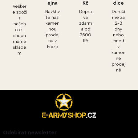
ejna
Kč
dice
Vešker
Navštiv
Dopra
Doručí
é zboží
te naší
va
me za
z
kamen
zdarm
2-3
našeh
nou
a od
dny
o e-
prodej
2500
nebo
shopu
nu v
Kč
ihned
máme
Praze
v
sklade
kamen
m
né
prodej
ně
Z
á
p
a
t
í
Odebírat newsletter