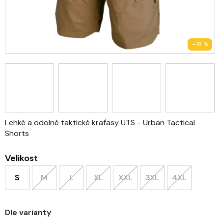
–18 %
Lehké a odolné taktické kraťasy UTS - Urban Tactical
Shorts
Velikost
S
M
L
XL
XXL
3XL
4XL
Dle varianty