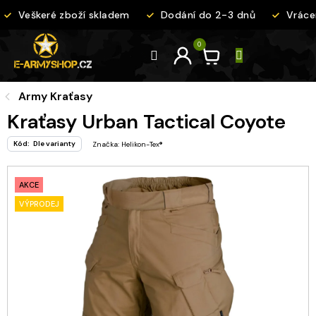
Přejít
Veškeré zboží skladem
Dodání do 2-3 dnů
Vrácen
na
obsah
Army Kraťasy
Kraťasy Urban Tactical Coyote
Kód:
Dle varianty
Značka:
Helikon-Tex®
AKCE
VÝPRODEJ