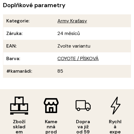
Doplňkové parametry
Kategorie
:
Army Kraťasy
Záruka
:
24 měsíců
EAN
:
Zvolte variantu
Barva
:
COYOTE / PÍSKOVÁ
#kamarádi
:
85
Zboží
Kame
Dopra
Rychl
sklad
nná
va již
á
em
prod
od 59
expe