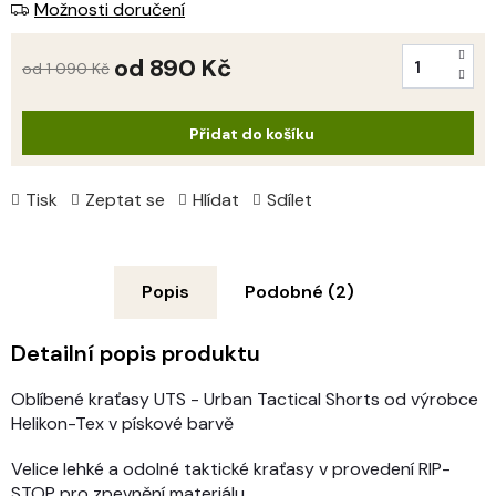
Možnosti doručení
od
890 Kč
od 1 090 Kč
Měrná
cena:
Přidat do košíku
Tisk
Zeptat se
Hlídat
Sdílet
Popis
Podobné (2)
Detailní popis produktu
Oblíbené kraťasy UTS - Urban Tactical Shorts od výrobce
Helikon-Tex v pískové barvě
Velice lehké a odolné taktické kraťasy v provedení RIP-
STOP pro zpevnění materiálu