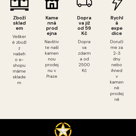
Zboží
Kame
Dopra
Rychl
sklad
nná
va již
á
em
prod
od 59
expe
ejna
Kč
dice
Vešker
Navštiv
Dopra
Doručí
é zboží
te naší
va
me za
z
kamen
zdarm
2-3
našeh
nou
a od
dny
o e-
prodej
2500
nebo
shopu
nu v
Kč
ihned
máme
Praze
v
sklade
kamen
m
né
prodej
ně
Z
á
p