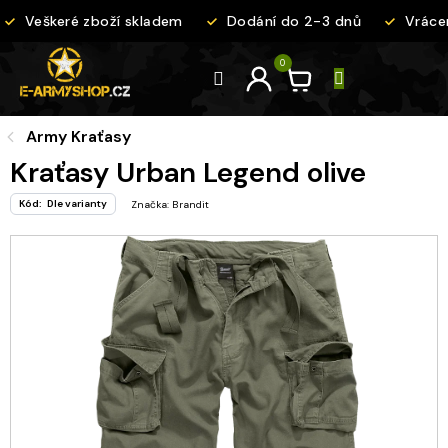
Přejít
Veškeré zboží skladem
Dodání do 2-3 dnů
Vrácen
na
obsah
Army Kraťasy
Kraťasy Urban Legend olive
Kód:
Dle varianty
Značka:
Brandit