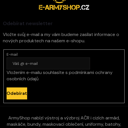
a
t
í
Odebírat newsletter
Vložte svůj e-mail a my vám budeme zasílat informace o
nových produktech na našem e-shopu.
E-mail
Vložením e-mailu souhlasíte s
podmínkami ochrany
osobních údajů
Odebírat
ArmyShop nabízí výstroj a výzbroj AČR i cizích armád,
maskáče, bundy, maskovací oblečení, uniformy, batohy,