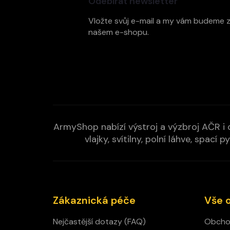
Odebírat newsletter
a
t
Vložte svůj e-mail a my vám budeme 
í
našem e-shopu.
ArmyShop nabízí výstroj a výzbroj AČR i c
vlajky, svítilny, polní láhve, spa
Zákaznická péče
Vše 
Nejčastější dotazy (FAQ)
Obcho