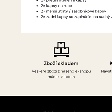
2× přední stehenní kapsy
2× kapsy na ruce
2× menší utility / zásobníkové kapsy
2× zadní kapsy se zapínáním na suchý 
Zboží skladem
Veškeré zboží z našeho e-shopu
Navšt
máme skladem
Z
á
p