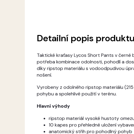
Detailní popis produkt
Taktické kraťasy Lycos Short Pants v černé b
potřeba kombinace odolnosti, pohodlí a dos
díky ripstop materiálu s vodoodpudivou úpr
nošení.
Vyrobeny z odolného ripstop materiálu (215 GS
pohybu a spolehlivé použití v terénu.
Hlavní výhody
ripstop materiál vysoké hustoty omezuj
10 kapes pro přehledné uložení vybaven
anatomický střih pro pohodlný pohyb