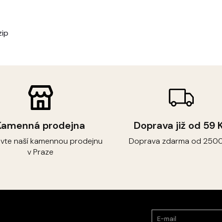
zip
Kamenná prodejna
Doprava již od 59 
ivte naší kamennou prodejnu
Doprava zdarma od 2500
v Praze
E-mail