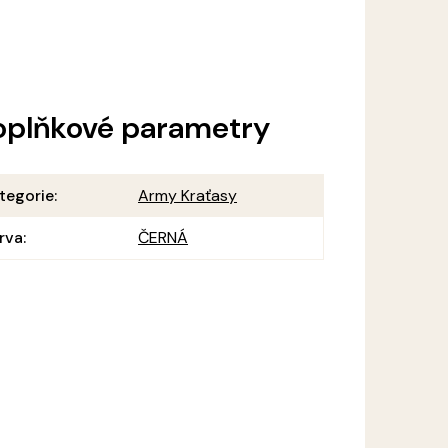
oplňkové parametry
tegorie
:
Army Kraťasy
rva
:
ČERNÁ