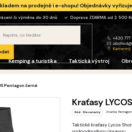
skladem na prodejně i e-shopu! Objednávky vyřizu
ení či výměna do 30 dnů
Doprava ZDARMA od 2 500 Kč
+420 777
obchod
Kamenný
edat
Kemping a turistika
Taktická výstroj
Obr
OS Pentagon černé
Kraťasy LYCOS
Značka:
Pentagon
Kód:
Dle varianty
Taktické kraťasy Lycos Shor
vodoodpudivou úpravou.