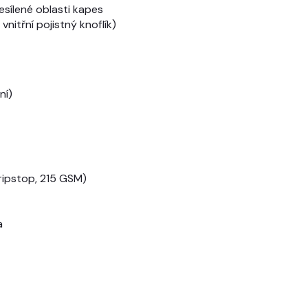
sílené oblasti kapes
vnitřní pojistný knoflík)
ní)
(ripstop, 215 GSM)
a