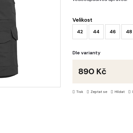
Velikost
42
44
46
48
Dle varianty
890 Kč
Měrná
cena:
Tisk
Zeptat se
Hlídat