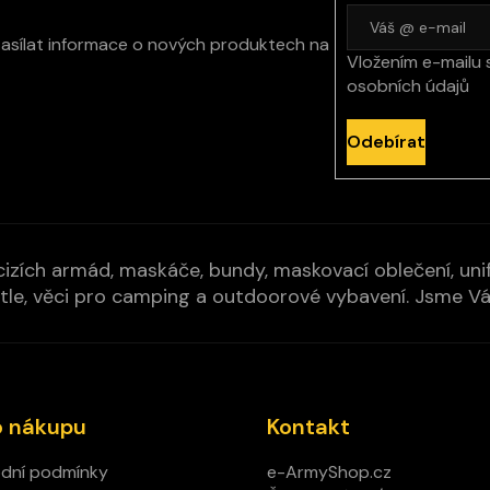
zasílat informace o nových produktech na
Vložením e-mailu 
osobních údajů
Odebírat
izích armád, maskáče, bundy, maskovací oblečení, unifo
cí pytle, věci pro camping a outdoorové vybavení. Jsme 
o nákupu
Kontakt
dní podmínky
e-ArmyShop.cz