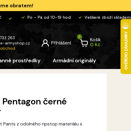
jeme obratem!
Po - Pá od 10-19 hod.
Veškeré zboží skladem
 733 263
Košík
@
e-armyshop.cz
 obchod
anné prostředky
Armádní originály
Pro děti
 Pentagon černé
®
t Pants z odolného ripstop materiálu s