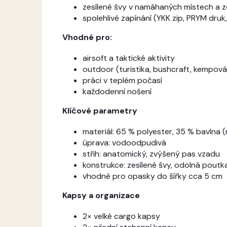
zesílené švy v namáhaných místech a ze
spolehlivé zapínání (YKK zip, PRYM druk, 
Vhodné pro:
airsoft a taktické aktivity
outdoor (turistika, bushcraft, kempová
práci v teplém počasí
každodenní nošení
Klíčové parametry
materiál: 65 % polyester, 35 % bavlna 
úprava: vodoodpudivá
střih: anatomický, zvýšený pas vzadu
konstrukce: zesílené švy, odolná poutk
vhodné pro opasky do šířky cca 5 cm
Kapsy a organizace
2× velké cargo kapsy