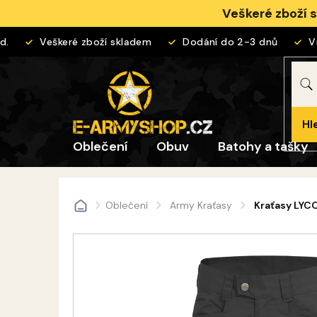
Přejít
Veškeré zboží 
na
obsah
Veškeré zboží skladem
Dodání do 2-3 dnů
Vrác
Hl
Oblečení
Obuv
Batohy a tašky
Oblečení
Army Kraťasy
Kraťasy LYC
Domů