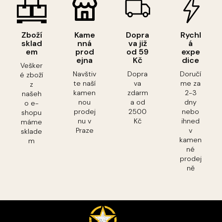
Zboží
Kame
Dopra
Rychl
sklad
nná
va již
á
em
prod
od 59
expe
ejna
Kč
dice
Vešker
Navštiv
Dopra
Doručí
é zboží
te naší
va
me za
z
kamen
zdarm
2-3
našeh
nou
a od
dny
o e-
prodej
2500
nebo
shopu
nu v
Kč
ihned
máme
Praze
v
sklade
kamen
m
né
prodej
ně
Z
á