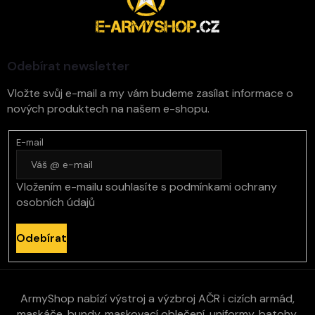
p
a
t
í
Odebírat newsletter
Vložte svůj e-mail a my vám budeme zasílat informace o
nových produktech na našem e-shopu.
E-mail
Vložením e-mailu souhlasíte s
podmínkami ochrany
osobních údajů
Odebírat
ArmyShop nabízí výstroj a výzbroj AČR i cizích armád,
maskáče, bundy, maskovací oblečení, uniformy, batohy,