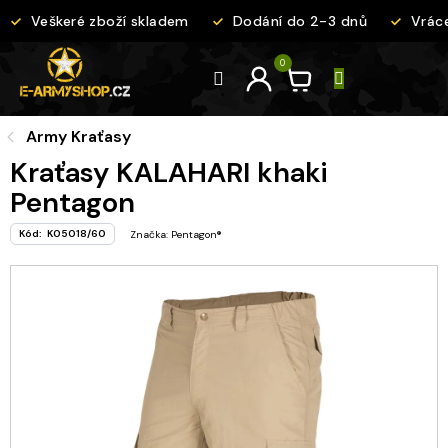
Přejít
Veškeré zboží skladem
Dodání do 2-3 dnů
Vrácen
na
obsah
Army Kraťasy
Kraťasy KALAHARI khaki
Pentagon
Kód:
K05018/60
Značka:
Pentagon®