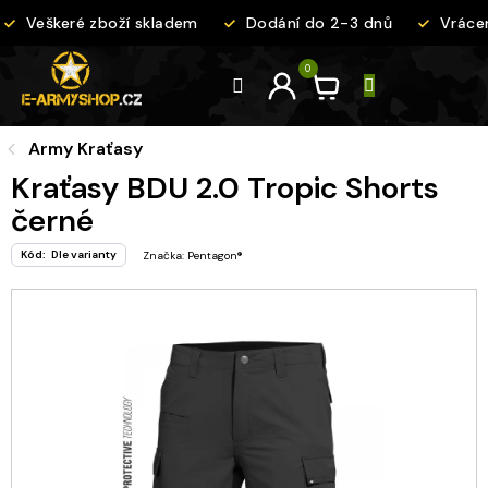
Přejít
Veškeré zboží skladem
Dodání do 2-3 dnů
Vrácení
na
obsah
Army Kraťasy
Kraťasy BDU 2.0 Tropic Shorts
černé
Kód:
Dle varianty
Značka:
Pentagon®