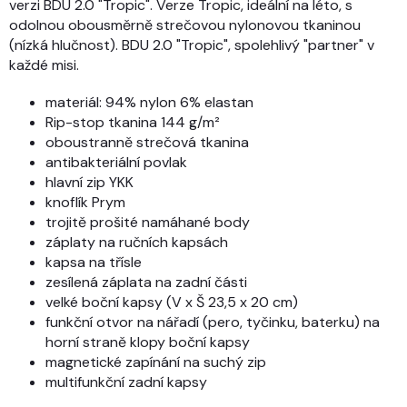
verzi BDU 2.0 "Tropic".
Verze Tropic, ideální na léto, s
odolnou obousměrně strečovou nylonovou tkaninou
(nízká hlučnost). BDU 2.0 "Tropic", spolehlivý "partner" v
každé misi.
materiál: 94% nylon 6% elastan
Rip-stop tkanina 144 g/m²
oboustranně strečová tkanina
antibakteriální povlak
hlavní zip YKK
knoflík Prym
trojitě prošité namáhané body
záplaty na ručních kapsách
kapsa na třísle
zesílená záplata na zadní části
velké boční kapsy (V x Š 23,5 x 20 cm)
funkční otvor na nářadí (pero, tyčinku, baterku) na
horní straně klopy boční kapsy
magnetické zapínání na suchý zip
multifunkční zadní kapsy