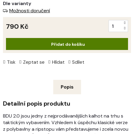
Dle varianty
Možnosti doručení
790 Kč
Měrná
cena:
Přidat do košíku
Tisk
Zeptat se
Hlídat
Sdílet
Popis
Detailní popis produktu
BDU 2.0 jsou jedny z nejprodávanějších kalhot na trhu s
taktickým vybavením.
Vzhledem k úspěchu klasické verze
z polybavlny a ripstopu vám představujeme i zcela novou