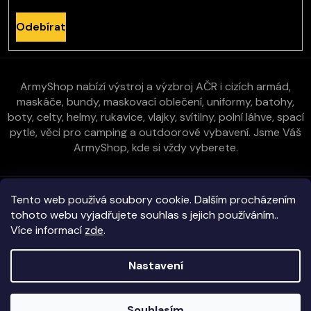
Odebírat
ArmyShop nabízí výstroj a výzbroj AČR i cizích armád,
maskáče, bundy, maskovací oblečení, uniformy, batohy,
boty, celty, helmy, rukavice, vlajky, svítilny, polní láhve, spací
pytle, věci pro camping a outdoorové vybavení. Jsme Váš
ArmyShop, kde si vždy vyberete.
Zákaznická péče
Tento web používá soubory cookie. Dalším procházením
tohoto webu vyjadřujete souhlas s jejich používáním..
Více informací
zde
.
Vše o nákupu
Nastavení
Kontakt
Copyright 2026
E-ArmyShop.cz
. Všechna práva vyhrazena.
Souhlasím