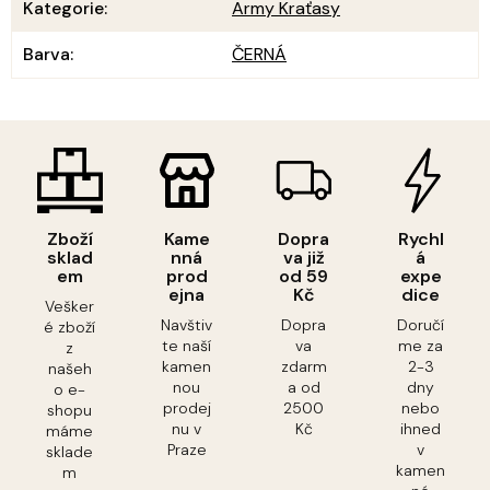
Kategorie
:
Army Kraťasy
Barva
:
ČERNÁ
Zboží
Kame
Dopra
Rychl
sklad
nná
va již
á
em
prod
od 59
expe
ejna
Kč
dice
Vešker
Navštiv
Dopra
Doručí
é zboží
te naší
va
me za
z
kamen
zdarm
2-3
našeh
nou
a od
dny
o e-
prodej
2500
nebo
shopu
nu v
Kč
ihned
máme
Praze
v
sklade
kamen
m