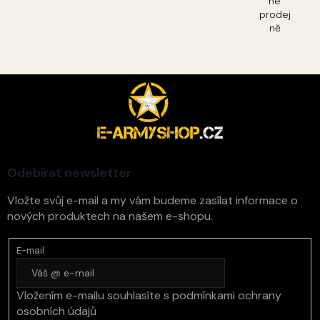
né
prodej
ně
Z
á
p
a
t
í
Odebírat newsletter
Vložte svůj e-mail a my vám budeme zasílat informace o
nových produktech na našem e-shopu.
E-mail
Vložením e-mailu souhlasíte s
podmínkami ochrany
osobních údajů