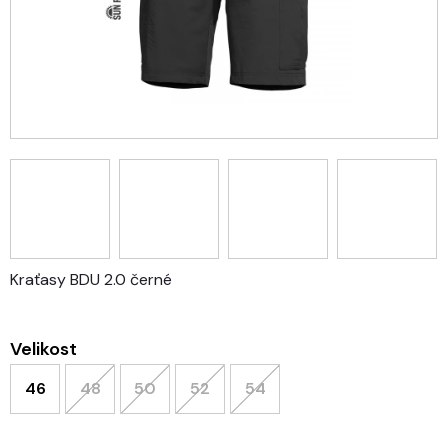
Kraťasy BDU 2.0 černé
Velikost
46
48
50
52
54