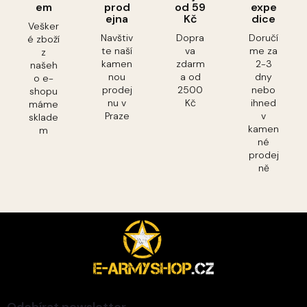
em
prod
od 59
expe
ejna
Kč
dice
Vešker
Navštiv
Dopra
Doručí
é zboží
te naší
va
me za
z
kamen
zdarm
2-3
našeh
nou
a od
dny
o e-
prodej
2500
nebo
shopu
nu v
Kč
ihned
máme
Praze
v
sklade
kamen
m
né
prodej
ně
Z
á
p
a
t
í
Odebírat newsletter