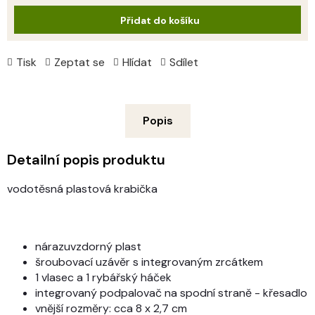
cena:
Přidat do košíku
Tisk
Zeptat se
Hlídat
Sdílet
Popis
Detailní popis produktu
vodotěsná plastová krabička
nárazuvzdorný plast
šroubovací uzávěr s integrovaným zrcátkem
1 vlasec a 1 rybářský háček
integrovaný podpalovač na spodní straně - křesadlo
vnější rozměry: cca 8 x 2,7 cm