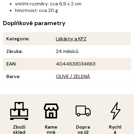
vnitřní rozměry: cca 6,9 x 2 cm
hmotnost: cca 20 g
Doplňkové parametry
Kategorie
:
Lékárny a KPZ
Záruka
:
24 měsíců
EAN
:
4044633034663
Barva
:
OLIVE / ZELENÁ
Zboží
Kame
Dopra
Rychl
sklad
nná
va již
á