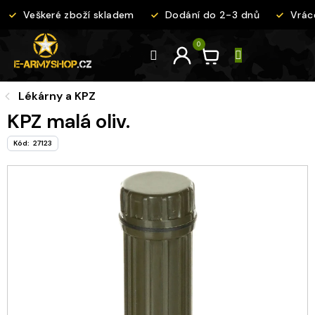
Přejít
Veškeré zboží skladem
Dodání do 2-3 dnů
Vráce
na
obsah
Lékárny a KPZ
KPZ malá oliv.
Kód:
27123