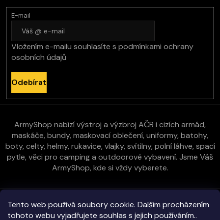
E-mail
Vložením e-mailu souhlasíte s
podmínkami ochrany
osobních údajů
Odebírat
ArmyShop nabízí výstroj a výzbroj AČR i cizích armád,
maskáče, bundy, maskovací oblečení, uniformy, batohy,
boty, celty, helmy, rukavice, vlajky, svítilny, polní láhve, spací
pytle, věci pro camping a outdoorové vybavení. Jsme Váš
ArmyShop, kde si vždy vyberete.
Zákaznická péče
Tento web používá soubory cookie. Dalším procházením
tohoto webu vyjadřujete souhlas s jejich používáním..