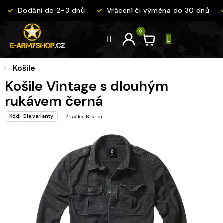
Přejít
Dodání do 2-3 dnů
Vrácení či výměna do 30 dnů
na
obsah
Košile
Košile Vintage s dlouhým
rukávem černá
Kód:
Dle varianty
Značka:
Brandit