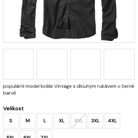
populární model košile Vintage s dlouhým rukávem v černé
barvě
Velikost
S
M
L
XL
XXL
3XL
4XL
5XL
6XL
7XL