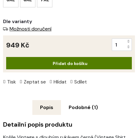
Dle varianty
Možnosti doručení
949 Kč
Měrná
cena:
Přidat do košíku
Tisk
Zeptat se
Hlídat
Sdílet
Popis
Podobné (1)
Detailní popis produktu
Košile Vintage s dlouhým rukávem černá (Vintage Shirt