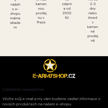
kamen
zdarm
2-3
našeh
nou
a od
dny
o e-
prodej
2500
nebo
shopu
nu v
Kč
ihned
máme
Praze
v
sklade
kamen
m
né
prodej
ně
Z
á
p
a
t
í
Odebírat newsletter
Vložte svůj e-mail a my vám budeme zasílat informace o
nových produktech na našem e-shopu.