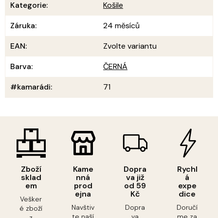
Kategorie
:
Košile
Záruka
:
24 měsíců
EAN
:
Zvolte variantu
Barva
:
ČERNÁ
#kamarádi
:
71
Zboží
Kame
Dopra
Rychl
sklad
nná
va již
á
em
prod
od 59
expe
ejna
Kč
dice
Vešker
Navštiv
Dopra
Doručí
é zboží
te naší
va
me za
z