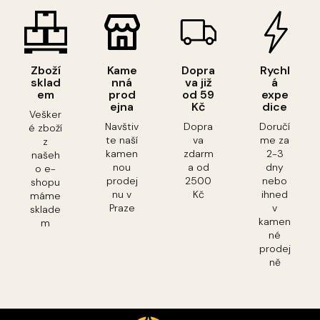
Zboží
Kame
Dopra
Rychl
sklad
nná
va již
á
em
prod
od 59
expe
ejna
Kč
dice
Vešker
Navštiv
Dopra
Doručí
é zboží
te naší
va
me za
z
kamen
zdarm
2-3
našeh
nou
a od
dny
o e-
prodej
2500
nebo
shopu
nu v
Kč
ihned
máme
Praze
v
sklade
kamen
m
né
prodej
ně
Z