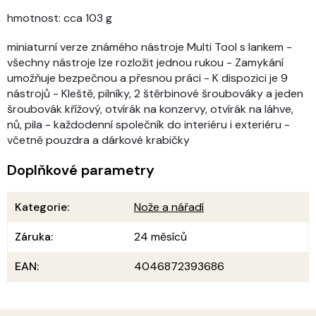
hmotnost: cca 103 g
miniaturní verze známého nástroje Multi Tool s lankem -
všechny nástroje lze rozložit jednou rukou - Zamykání
umožňuje bezpečnou a přesnou práci - K dispozici je 9
nástrojů - Kleště, pilníky, 2 štěrbinové šroubováky a jeden
šroubovák křížový, otvírák na konzervy, otvírák na láhve,
nů, pila - každodenní společník do interiéru i exteriéru -
včetně pouzdra a dárkové krabičky
Doplňkové parametry
Kategorie
:
Nože a nářadí
Záruka
:
24 měsíců
EAN
:
4046872393686