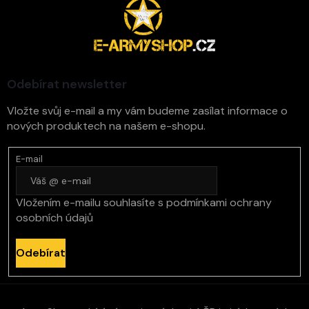
á
p
a
t
í
Odebírat newsletter
Vložte svůj e-mail a my vám budeme zasílat informace o
nových produktech na našem e-shopu.
E-mail
Vložením e-mailu souhlasíte s
podmínkami ochrany
osobních údajů
Odebírat