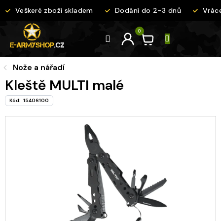
Přejít
Veškeré zboží skladem
Dodání do 2-3 dnů
Vráce
na
obsah
Nože a nářadí
Kleště MULTI malé
Kód:
15406100