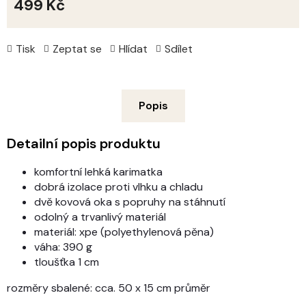
499 Kč
Měrná
cena:
Tisk
Zeptat se
Hlídat
Sdílet
Popis
Detailní popis produktu
komfortní lehká karimatka
dobrá izolace proti vlhku a chladu
dvě kovová oka s popruhy na stáhnutí
odolný a trvanlivý materiál
materiál: xpe (polyethylenová pěna)
váha: 390 g
tloušťka 1 cm
rozměry sbalené: cca. 50 x 15 cm průměr