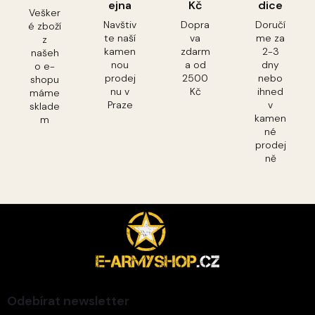
ejna
Kč
dice
Vešker
Navštiv
Dopra
Doručí
é zboží
te naší
va
me za
z
kamen
zdarm
2-3
našeh
nou
a od
dny
o e-
prodej
2500
nebo
shopu
nu v
Kč
ihned
máme
Praze
v
sklade
kamen
m
né
prodej
ně
Z
á
p
a
t
í
Odebírat newsletter