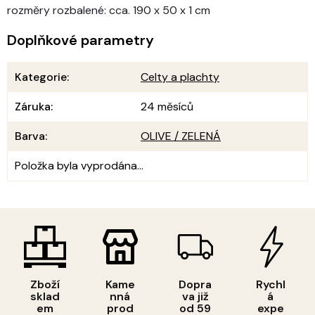
rozměry rozbalené: cca. 190 x 50 x 1 cm
Doplňkové parametry
Kategorie
:
Celty a plachty
Záruka
:
24 měsíců
Barva
:
OLIVE / ZELENÁ
Položka byla vyprodána…
Zboží
Kame
Dopra
Rychl
sklad
nná
va již
á
em
prod
od 59
expe