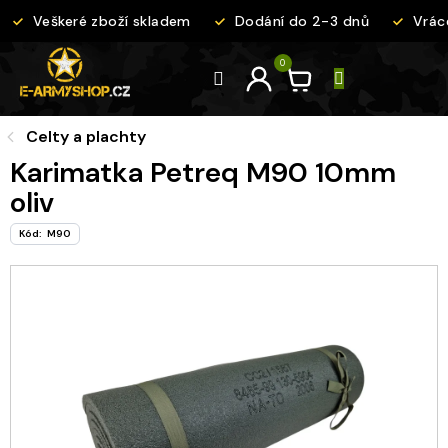
Přejít
Veškeré zboží skladem
Dodání do 2-3 dnů
Vráce
na
obsah
Celty a plachty
Karimatka Petreq M90 10mm
oliv
Kód:
M90