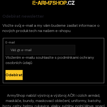
a
t
í
Odebírat newsletter
Vložte svůj e-mail a my vám budeme zasílat informace o
nových produktech na našem e-shopu.
E-mail
Vložením e-mailu souhlasíte s
podmínkami ochrany
osobních údajů
Odebírat
ArmyShop nabízí výstroj a výzbroj AČR i cizích armád,
maskáče, bundy, maskovací oblečení, uniformy, batohy,
boty, celty, helmy, rukavice, vlajky, svítilny, polní láhve, spací