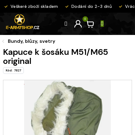
Přejít
Veškeré zboží skladem
Dodání do 2-3 dnů
Vráce
na
obsah
Bundy, blůzy, svetry
Kapuce k šosáku M51/M65
original
Kód:
7827