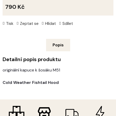
790 Kč
Měrná
cena:
Tisk
Zeptat se
Hlídat
Sdílet
Popis
Detailní popis produktu
originální kapuce k šosáku M51
Cold Weather Fishtail Hood