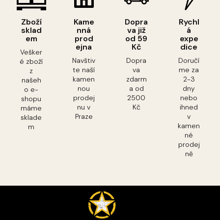
Zboží
Kame
Dopra
Rychl
sklad
nná
va již
á
em
prod
od 59
expe
ejna
Kč
dice
Vešker
Navštiv
Dopra
Doručí
é zboží
te naší
va
me za
z
kamen
zdarm
2-3
našeh
nou
a od
dny
o e-
prodej
2500
nebo
shopu
nu v
Kč
ihned
máme
Praze
v
sklade
kamen
m
né
prodej
ně
Z
á
p