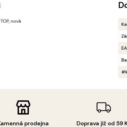
u
D
PSTOP, nová
Ka
Zá
E
Ba
#k
Kamenná prodejna
Doprava již od 59 