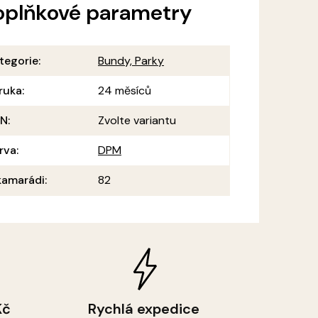
oplňkové parametry
tegorie
:
Bundy, Parky
ruka
:
24 měsíců
AN
:
Zvolte variantu
rva
:
DPM
amarádi
:
82
Kč
Rychlá expedice