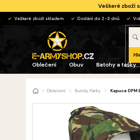
Přejít
Veškeré zboží 
na
obsah
Veškeré zboží skladem
Dodání do 2-3 dnů
Vráce
Hl
Oblečení
Obuv
Batohy a tašky
Oblečení
Bundy, Parky
Kapuce DPM 
Domů