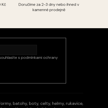
 Kč
Doručíme za 2-3 dny nebo ihned v
kamenné prodejně
souhlasíte s
podmínkami ochrany
rmy, batohy, boty, celty, helmy, rukavice,