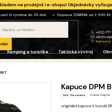
skladem na prodejně i e-shopu! Objednávky vyřizu
ní či výměna do 30 dnů
Doprava ZDARMA od 2 500 Kč
+420 777
obchod
Kamenný
edat
Kemping a turistika
Taktická výstroj
Obr
BRIT
Kapuce DPM B
Značka:
Original
Kód:
Dle varianty
originální kapuce k bundě B