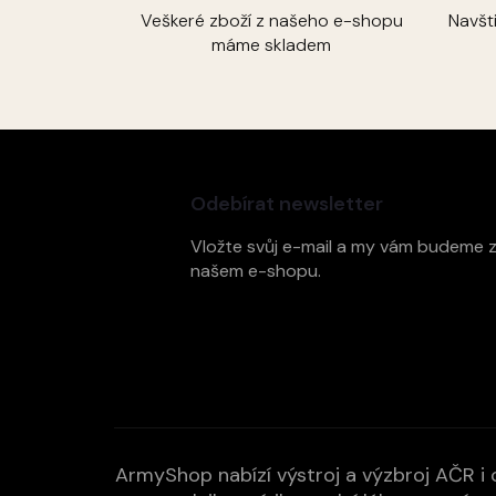
Veškeré zboží z našeho e-shopu
Navšt
máme skladem
Z
á
p
Odebírat newsletter
a
t
Vložte svůj e-mail a my vám budeme 
í
našem e-shopu.
ArmyShop nabízí výstroj a výzbroj AČR i c