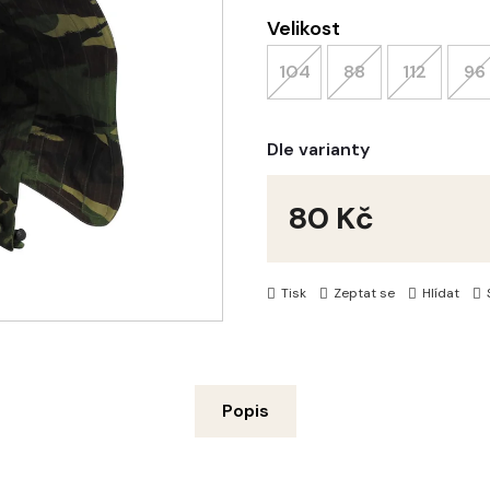
Velikost
104
88
112
96
Dle varianty
80 Kč
Měrná
cena:
Tisk
Zeptat se
Hlídat
Popis