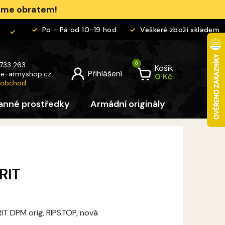
jeme obratem!
Po - Pá od 10-19 hod.
Veškeré zboží skladem
 733 263
Košík
@
e-armyshop.cz
 obchod
anné prostředky
Armádní originály
Pro děti
RIT
RIT DPM orig, RIPSTOP, nová