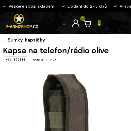
Přejít
Veškeré zboží skladem
Dodání do 2-3 dnů
Vráce
na
obsah
Sumky, kapsičky
Kapsa na telefon/rádio olive
Kód:
359386
Značka:
101 INC®