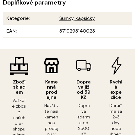
Doplňkové parametry
Kategorie
:
Sumky, kapsičky
EAN
:
8719298140023
Zboží
Kame
Dopra
Rychl
sklad
nná
va již
á
em
prod
od 59
expe
ejna
Kč
dice
Vešker
Navštiv
Dopra
Doručí
é zboží
te naší
va
me za
z
kamen
zdarm
2-3
našeh
nou
a od
dny
o e-
prodej
2500
nebo
shopu
nu v
Kč
ihned
máme