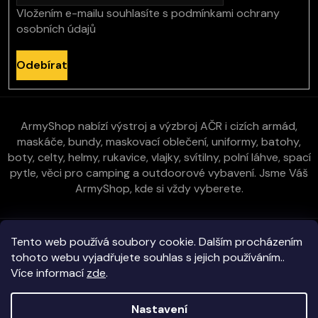
Vložením e-mailu souhlasíte s
podmínkami ochrany
osobních údajů
Odebírat
ArmyShop nabízí výstroj a výzbroj AČR i cizích armád,
maskáče, bundy, maskovací oblečení, uniformy, batohy,
boty, celty, helmy, rukavice, vlajky, svítilny, polní láhve, spací
pytle, věci pro camping a outdoorové vybavení. Jsme Váš
ArmyShop, kde si vždy vyberete.
Zákaznická péče
Tento web používá soubory cookie. Dalším procházením
tohoto webu vyjadřujete souhlas s jejich používáním..
Více informací
zde
.
Vše o nákupu
Nastavení
Kontakt