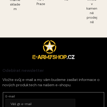
Praze
v
sklade
kamen
m
né
prodej
ně
Z
á
p
a
t
í
Odebírat newsletter
Vložte svůj e-mail a my vám budeme zasílat informace o
nových produktech na našem e-shopu.
E-mail