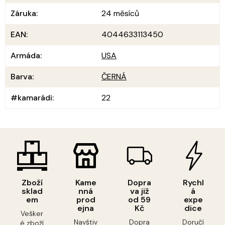
Záruka
:
24 měsíců
EAN
:
4044633113450
Armáda
:
USA
Barva
:
ČERNÁ
#kamarádi
:
22
Zboží
Kame
Dopra
Rychl
sklad
nná
va již
á
em
prod
od 59
expe
ejna
Kč
dice
Vešker
Navštiv
Dopra
Doručí
é zboží