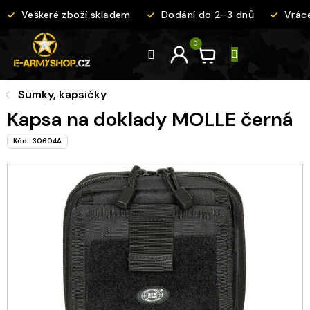
Přejít
Veškeré zboží skladem
Dodání do 2-3 dnů
Vráce
na
obsah
Sumky, kapsičky
Kapsa na doklady MOLLE černá
Kód:
30604A