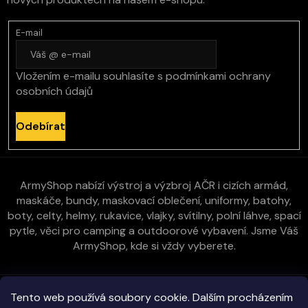
E-mail
Vložením e-mailu souhlasíte s
podmínkami ochrany
osobních údajů
Odebírat
ArmyShop nabízí výstroj a výzbroj AČR i cizích armád,
maskáče, bundy, maskovací oblečení, uniformy, batohy,
boty, celty, helmy, rukavice, vlajky, svítilny, polní láhve, spací
pytle, věci pro camping a outdoorové vybavení. Jsme Váš
ArmyShop, kde si vždy vyberete.
Zákaznická péče
Tento web používá soubory cookie. Dalším procházením