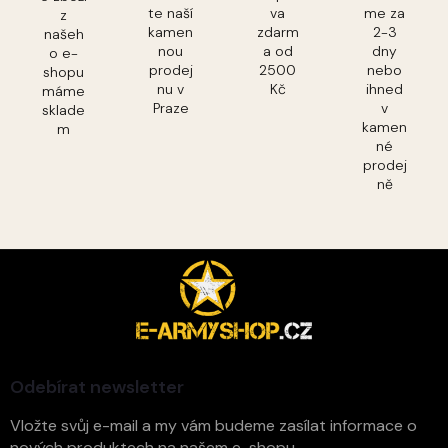
te naší
va
me za
z
kamen
zdarm
2-3
našeh
nou
a od
dny
o e-
prodej
2500
nebo
shopu
nu v
Kč
ihned
máme
Praze
v
sklade
kamen
m
né
prodej
ně
Z
á
p
a
t
í
Odebírat newsletter
Vložte svůj e-mail a my vám budeme zasílat informace o
nových produktech na našem e-shopu.