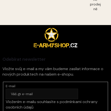
prodej
ně
Z
á
p
a
t
í
Odebírat newsletter
Vložte svůj e-mail a my vám budeme zasílat informace o
nových produktech na našem e-shopu.
E-mail
Vložením e-mailu souhlasíte s
podmínkami ochrany
osobních údajů