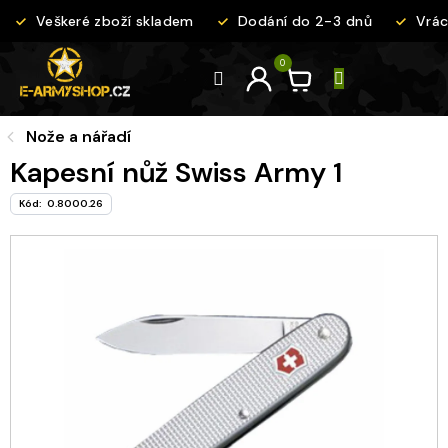
Přejít
Veškeré zboží skladem
Dodání do 2-3 dnů
Vráce
na
obsah
Nože a nářadí
Kapesní nůž Swiss Army 1
Kód:
0.8000.26