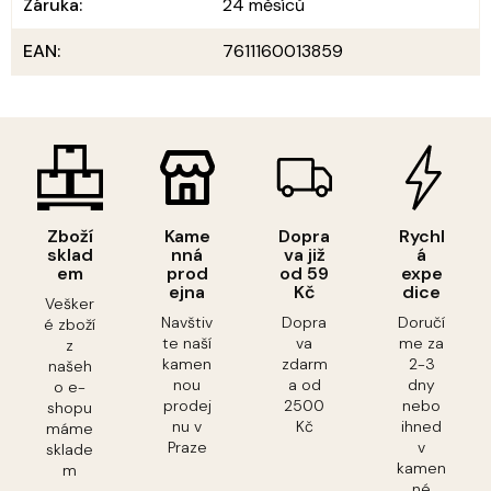
Záruka
:
24 měsíců
EAN
:
7611160013859
Zboží
Kame
Dopra
Rychl
sklad
nná
va již
á
em
prod
od 59
expe
ejna
Kč
dice
Vešker
Navštiv
Dopra
Doručí
é zboží
te naší
va
me za
z
kamen
zdarm
2-3
našeh
nou
a od
dny
o e-
prodej
2500
nebo
shopu
nu v
Kč
ihned
máme
Praze
v
sklade
kamen
m
né