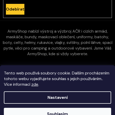
Odebírat
ArmyShop nabízí výstroj a výzbroj AČR i cizích armád,
maskáče, bundy, maskovací oblečení, uniformy, batohy,
boty, celty, helmy, rukavice, vlajky, svítilny, polní láhve, spací
pytle, věci pro camping a outdoorové vybavení. Jsme Váš
ArmyShop, kde si vždy vyberete.
Zákaznická péče
Tento web používá soubory cookie. Dalším procházením
tohoto webu vyjadřujete souhlas s jejich používáním..
Více informací
zde
.
Vše o nákupu
Nastavení
Kontakt
Copyright 2026
E-ArmyShop.cz
. Všechna práva vyhrazena.
Souhlasím