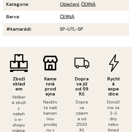
Kategorie
:
Oblečení
,
ČERNÁ
Barva
:
ČERNÁ
#kamarádi
:
SP-UTL-SP
Zboží
Kame
Dopra
Rychl
sklad
nná
va již
á
em
prod
od 59
expe
ejna
Kč
dice
Vešker
Navštiv
Dopra
Doručí
é zboží
te naší
va
me za
z
kamen
zdarm
2-3
našeh
nou
a od
dny
o e-
prodej
2500
nebo
shopu
nu v
Kč
ihned
máme