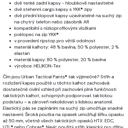
dvě tenké zadní kapsy - hloubkově nastavitelné
dvě stehenní cargo kapsy s YKK® zipy
dvě přední klopové kapsy uzavíratelné na suchý zip
na chytrý telefon nebo zásobník AR
kompatibilní s nízkoprofilovými vložkami
poklopec na zip YKK®
v provedení ripstop pro větší odolnost
materiál kalhoty: 48 % bavlna, 50 % polyester, 2 %
elastan
materiál kapsy: 80 % polyester, 20 % bavlna
výrobce: HELIKON-Tex
Čím jsou Urban Tactical Pants® tak výjimečné? Střih a
rozložení kapes použité u těchto kalhot zachovává
dostatečně civilní vzhled při zachování plné funkčnosti
taktických kalhot, schopných podporovat taktickou
podstatu – a zároveň nekolidovat s lidskou anatomií.
Elastický pás se zapínáním na suchý zip umožňuje snadné
nastavení. Široká poutka na opasek umožňují šířku opasku
až 50 mm, včetně všech taktických opasků HTX: EDC,
UTL® nebo Cobras®. Navíc použitý střih, klasický pro džíny,