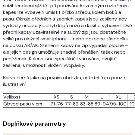
snížil tendenci sjíždět při používání. Rozumným rozložením
kapes lze vybavení umístit blízko středu, kolem boků a
pasu. Okraje předních a zadních kapes jsou zesíleny, aby
vydržely neustálý pohyb klipů nožů a dalšího vybavení. Dvě
přední kapsy uzavíratelné na suchý zip jsou dostatečně
velké pro uložení smartphonu – nebo dokonce zásobníku
na pušku AR/AK. Stehenní kapsy na zip vypadají ploché –
ale jejich design umožňuje snadné přenášení tašek nebo
peněženek. Kolena jsou speciálně tvarována, dvojitě
zesílena, s možností vložení vycpávky.
Barva černá jako na prvním obrázku, ostatní foto pouze
ilustrativní
Velikost
XS
S
M
L
XL
Obvod pasu v cm
71-76
77-82
83-88
89-94
95-100
10
Doplňkové parametry