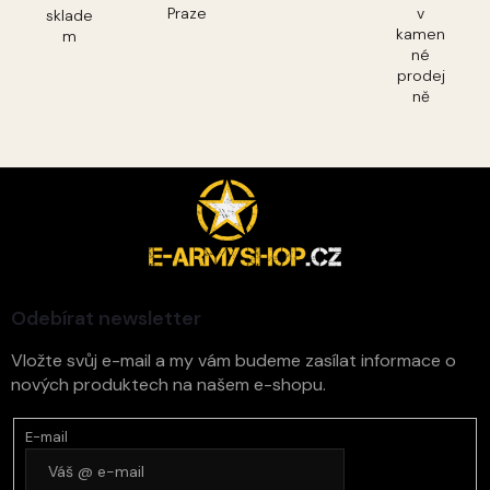
Praze
v
sklade
kamen
m
né
prodej
ně
Z
á
p
a
t
í
Odebírat newsletter
Vložte svůj e-mail a my vám budeme zasílat informace o
nových produktech na našem e-shopu.
E-mail