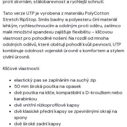
proti skvrnám, stálobarevnost a rychlejší schnutí.
Tato verze UTP je vyrobena z materiálu PolyCotton
Stretch RipStop. Směs bavlny a polyesteru činí materiál
lehkým, rychleschnoucím a odolným proti oděru, zatímco
malé množství spandexu zajišťuje flexibilitu – klíčovou
vlastnost pro pohodlné nošení. Na rozdíl od mnoha
odolných oděvů, které obětují pohodlí kvůli pevnosti, UTP
kombinuje odolnost vojenské úrovně s komfortem a stylem
civilní úrovně.
Klíčové vlastnosti:
elastický pas se zapínáním na suchý zip
50 mm široká poutka na opasek
dvě poutka na klíče, kompatibilní s D-kroužkem nebo
karabinkou
dvě vnitřní nízkoprofilové kapsy
dvě klasické přední kapsy se zpevněnými okraji na
spony
dvě široké zadní kapsy