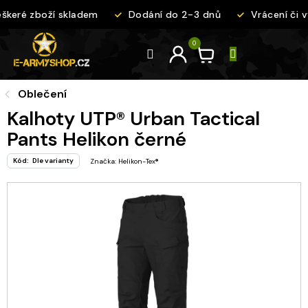
Přejít
keré zboží skladem
Dodání do 2-3 dnů
Vrácení či v
na
obsah
Oblečení
Kalhoty UTP® Urban Tactical
Pants Helikon černé
Kód:
Dle varianty
Značka:
Helikon-Tex®