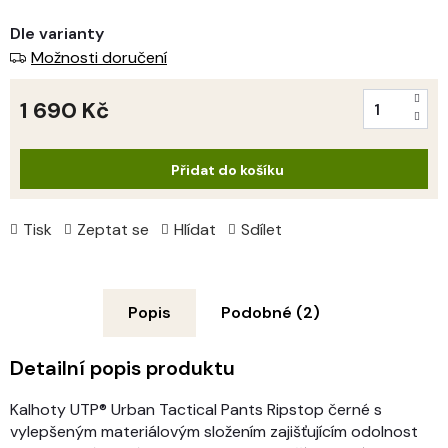
Dle varianty
Možnosti doručení
1 690 Kč
Měrná
cena:
Přidat do košíku
Tisk
Zeptat se
Hlídat
Sdílet
Popis
Podobné (2)
Detailní popis produktu
Kalhoty UTP® Urban Tactical Pants Ripstop černé s
vylepšeným materiálovým složením zajišťujícím odolnost