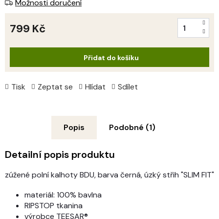
Možnosti doručení
799 Kč
Měrná
cena:
Přidat do košíku
Tisk
Zeptat se
Hlídat
Sdílet
Popis
Podobné (1)
Detailní popis produktu
zúžené polní kalhoty BDU, barva černá, úzký střih "SLIM FIT"
materiál: 100% bavlna
RIPSTOP tkanina
výrobce TEESAR®