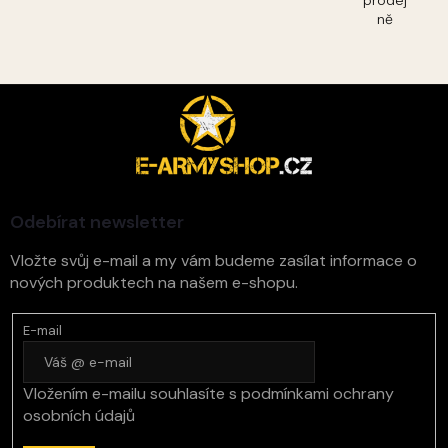
ně
Z
á
p
a
t
í
Odebírat newsletter
Vložte svůj e-mail a my vám budeme zasílat informace o
nových produktech na našem e-shopu.
E-mail
Vložením e-mailu souhlasíte s
podmínkami ochrany
osobních údajů