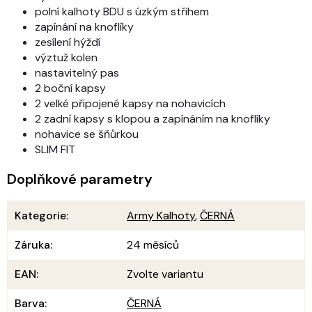
polní kalhoty BDU s úzkým střihem
zapínání na knoflíky
zesílení hýždí
výztuž kolen
nastavitelný pas
2 boční kapsy
2 velké připojené kapsy na nohavicích
2 zadní kapsy s klopou a zapínáním na knoflíky
nohavice se šňůrkou
SLIM FIT
Doplňkové parametry
Kategorie
:
Army Kalhoty
,
ČERNÁ
Záruka
:
24 měsíců
EAN
:
Zvolte variantu
Barva
:
ČERNÁ