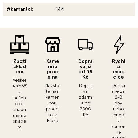
#kamarádi
:
144
Zboží
Kame
Dopra
Rychl
sklad
nná
va již
á
em
prod
od 59
expe
ejna
Kč
dice
Vešker
Navštiv
Dopra
Doručí
é zboží
te naší
va
me za
z
kamen
zdarm
2-3
našeh
nou
a od
dny
o e-
prodej
2500
nebo
shopu
nu v
Kč
ihned
máme
Praze
v
sklade
kamen
m
né
prodej