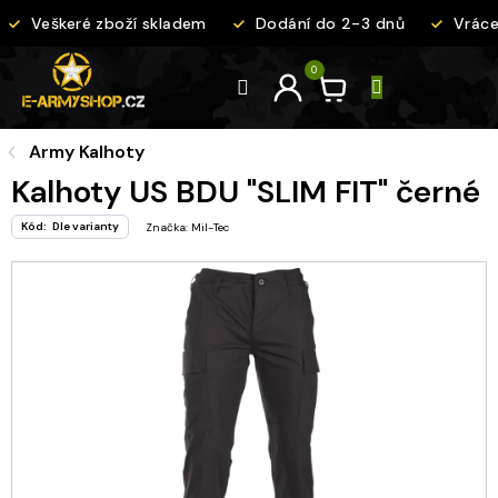
Přejít
Veškeré zboží skladem
Dodání do 2-3 dnů
Vrácen
na
obsah
Army Kalhoty
Kalhoty US BDU "SLIM FIT" černé
Kód:
Dle varianty
Značka:
Mil-Tec