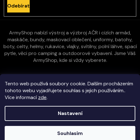
Odebírat
ArmyShop nabízí výstroj a výzbroj AČR i cizích armád,
maskáče, bundy, maskovací oblečení, uniformy, batohy,
boty, celty, helmy, rukavice, vlajky, svítilny, polní láhve, spací
pytle, věci pro camping a outdoorové vybavení. Jsme Váš
ArmyShop, kde si vždy vyberete.
Zákaznická péče
Tento web používá soubory cookie. Dalším procházením
tohoto webu vyjadřujete souhlas s jejich používáním..
Více informací
zde
.
Vše o nákupu
Nastavení
Kontakt
Copyright 2026
E-ArmyShop.cz
. Všechna práva vyhrazena.
Souhlasím
Veškeré zboží skladem na prodejně i e-shopu!
Vytvořil Shoptet
|
D2solutions
|
ShopCode