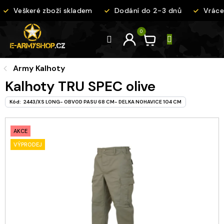
Přejít
Veškeré zboží skladem
Dodání do 2-3 dnů
Vrácen
na
obsah
Army Kalhoty
Kalhoty TRU SPEC olive
Kód:
2443/XS LONG- OBVOD PASU 68 CM- DELKA NOHAVICE 104 CM
AKCE
VÝPRODEJ