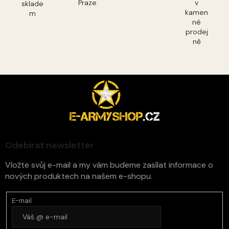
Praze
v
sklade
kamen
m
né
prodej
ně
Z
á
p
a
t
í
Odebírat newsletter
Vložte svůj e-mail a my vám budeme zasílat informace o
nových produktech na našem e-shopu.
E-mail