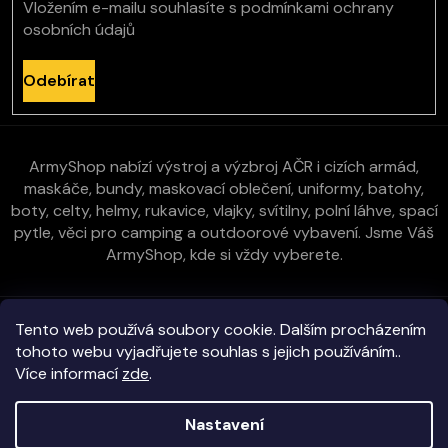
Vložením e-mailu souhlasíte s
podmínkami ochrany
osobních údajů
Odebírat
ArmyShop nabízí výstroj a výzbroj AČR i cizích armád,
maskáče, bundy, maskovací oblečení, uniformy, batohy,
boty, celty, helmy, rukavice, vlajky, svítilny, polní láhve, spací
pytle, věci pro camping a outdoorové vybavení. Jsme Váš
ArmyShop, kde si vždy vyberete.
Zákaznická péče
Tento web používá soubory cookie. Dalším procházením
tohoto webu vyjadřujete souhlas s jejich používáním..
Více informací
zde
.
Vše o nákupu
Nastavení
Kontakt