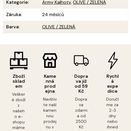
Kategorie
:
Army Kalhoty
,
OLIVE / ZELENÁ
Záruka
:
24 měsíců
Barva
:
OLIVE / ZELENÁ
Zboží
Kame
Dopra
Rychl
sklad
nná
va již
á
em
prod
od 59
expe
ejna
Kč
dice
Vešker
Navštiv
Dopra
Doručí
é zboží
te naší
va
me za
z
kamen
zdarm
2-3
našeh
nou
a od
dny
o e-
prodej
2500
nebo
shopu
nu v
Kč
ihned
máme