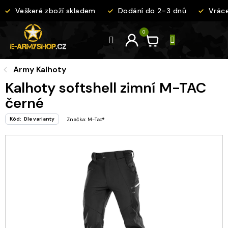
Přejít
Veškeré zboží skladem
Dodání do 2-3 dnů
Vrácen
na
obsah
Army Kalhoty
Kalhoty softshell zimní M-TAC
černé
Kód:
Dle varianty
Značka:
M-Tac®