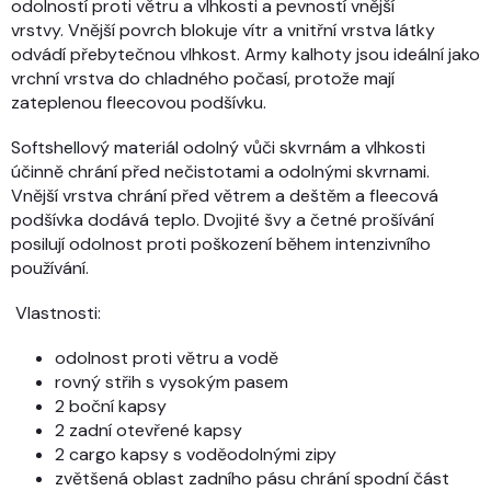
odolností proti větru a vlhkosti a pevností vnější
vrstvy.
Vnější povrch blokuje vítr a vnitřní vrstva látky
odvádí přebytečnou vlhkost. Army kalhoty jsou ideální jako
vrchní vrstva do chladného počasí, protože mají
zateplenou fleecovou podšívku.
Softshellový materiál odolný vůči skvrnám a vlhkosti
účinně chrání před nečistotami a odolnými skvrnami.
Vnější vrstva chrání před větrem a deštěm a fleecová
podšívka dodává teplo. Dvojité švy a četné prošívání
posilují odolnost proti poškození během intenzivního
používání.
Vlastnosti:
odolnost proti větru a vodě
rovný střih s vysokým pasem
2 boční kapsy
2 zadní otevřené kapsy
2 cargo kapsy s voděodolnými zipy
zvětšená oblast zadního pásu chrání spodní část