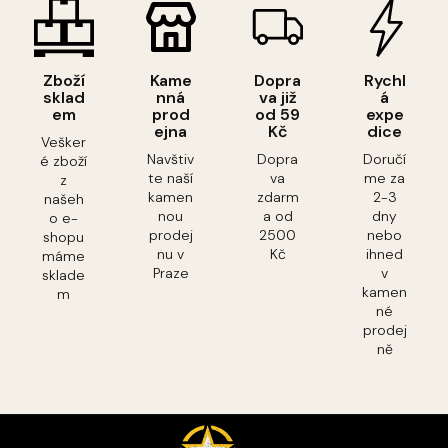
Zboží
Kame
Dopra
Rychl
sklad
nná
va již
á
em
prod
od 59
expe
ejna
Kč
dice
Vešker
Navštiv
Dopra
Doručí
é zboží
te naší
va
me za
z
kamen
zdarm
2-3
našeh
nou
a od
dny
o e-
prodej
2500
nebo
shopu
nu v
Kč
ihned
máme
Praze
v
sklade
kamen
m
né
prodej
ně
Z
á