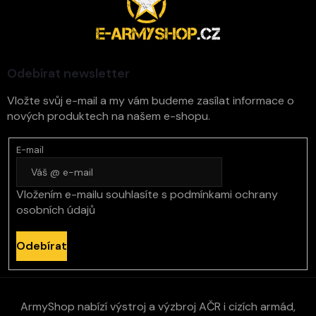
p
a
t
í
Odebírat newsletter
Vložte svůj e-mail a my vám budeme zasílat informace o
nových produktech na našem e-shopu.
E-mail
Vložením e-mailu souhlasíte s
podmínkami ochrany
osobních údajů
Odebírat
ArmyShop nabízí výstroj a výzbroj AČR i cizích armád,