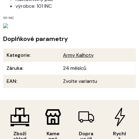
výrobce: 101 INC
101 INC
Doplňkové parametry
Kategorie
:
Army Kalhoty
Záruka
:
24 měsíců
EAN
:
Zvolte variantu
Zboží
Kame
Dopra
Rychl
sklad
nná
va již
á