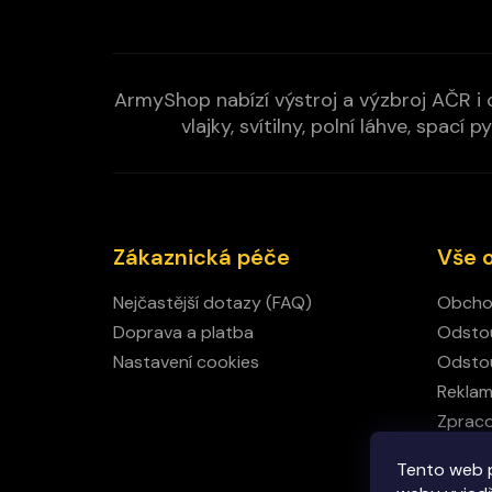
ArmyShop nabízí výstroj a výzbroj AČR i c
vlajky, svítilny, polní láhve, spa
Zákaznická péče
Vše 
Nejčastější dotazy (FAQ)
Obcho
Doprava a platba
Odstou
Nastavení cookies
Odstou
Rekla
Zpraco
Kamen
Tento web 
Kontak