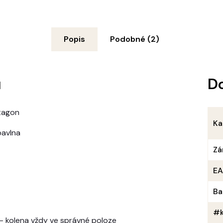
Popis
Podobné (2)
u
D
ntagon
Ka
bavlna
Zá
E
Ba
#k
 - kolena vždy ve správné poloze