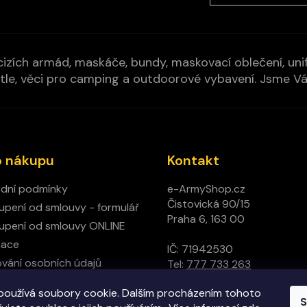
izích armád, maskáče, bundy, maskovací oblečení, unifo
cí pytle, věci pro camping a outdoorové vybavení. Jsme 
o nákupu
Kontakt
dní podmínky
e-ArmyShop.cz
Čistovická 90/15
pení od smlouvy - formulář
Praha 6, 163 00
pení od smlouvy ONLINE
mace
IČ: 71942530
vání osobních údajů
Tel:
777 733 263
ný obchod
používá soubory cookie. Dalším procházením tohoto
t
S