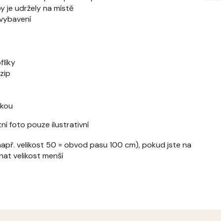
 je udržely na místě
vybavení
flíky
zip
řkou
í foto pouze ilustrativní
apř. velikost 50 = obvod pasu 100 cm), pokud jste na
nat velikost menší