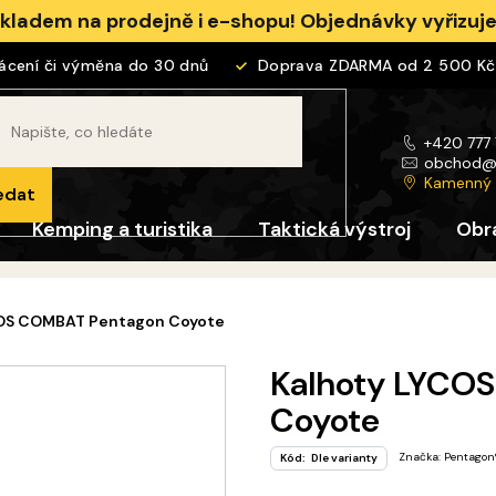
skladem na prodejně i e-shopu! Objednávky vyřizu
ní či výměna do 30 dnů
Doprava ZDARMA od 2 500 Kč
+420 777
obchod
Kamenný
edat
Kemping a turistika
Taktická výstroj
Obr
COS COMBAT Pentagon Coyote
Kalhoty LYCO
Coyote
Značka:
Pentagon
Kód:
Dle varianty