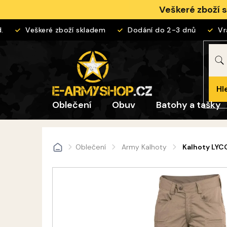
Přejít
Veškeré zboží 
na
obsah
Veškeré zboží skladem
Dodání do 2-3 dnů
Vráce
Hl
Oblečení
Obuv
Batohy a tašky
Oblečení
Army Kalhoty
Kalhoty LY
Domů