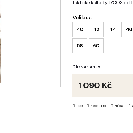
taktické kalhoty LYCOS od 
Velikost
40
42
44
46
58
60
Dle varianty
1 090 Kč
Měrná
cena:
Tisk
Zeptat se
Hlídat