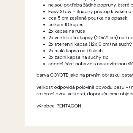
nejsou potřeba žádné popruhy, které by
Easy Stow – Snadný přístup k vašemu 
cca 5 cm zesílená poutka na opasek
celkem 10 kapes
2x kapsa na ruce
2x velké boční kapsy (20x21 cm) na kno
2x stehenní kapsa (12x16 cm) na suchý 
2x malá kapsa na tříslech
2x zadní kapsa na suchý zip
spodní část nohavic s nastavitelnou ší
barva COYOTE jako na prvním obrázku, ostatn
velikost odpovídá polovině obvodu pasu - (n
rozhraní dvou velikostí, doporučujeme objed
výrobce: PENTAGON