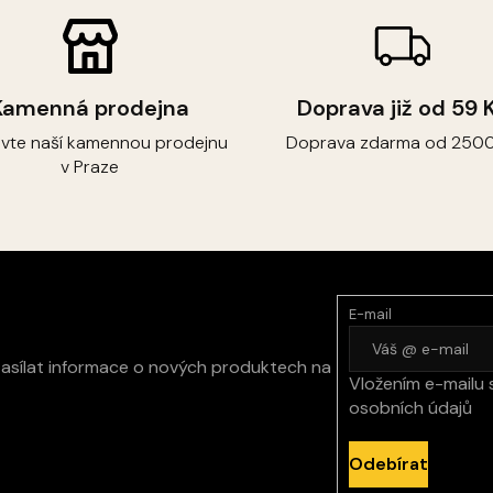
Kamenná prodejna
Doprava již od 59 
ivte naší kamennou prodejnu
Doprava zdarma od 2500
v Praze
E-mail
zasílat informace o nových produktech na
Vložením e-mailu 
osobních údajů
Odebírat