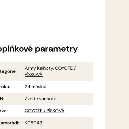
oplňkové parametry
Army Kalhoty
,
COYOTE /
tegorie
:
PÍSKOVÁ
ruka
:
24 měsíců
AN
:
Zvolte variantu
rva
:
COYOTE / PÍSKOVÁ
amarádi
:
K05043