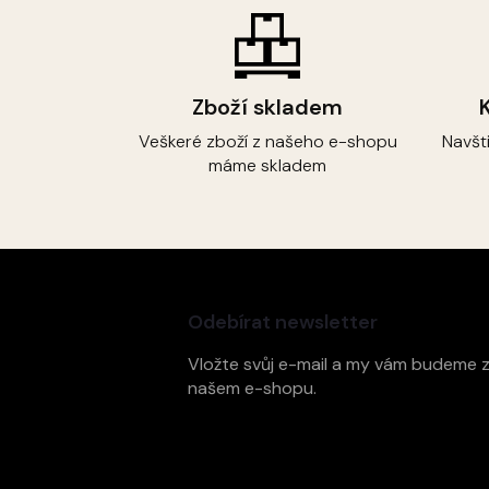
Zboží skladem
Veškeré zboží z našeho e-shopu
Navšt
máme skladem
Z
á
p
Odebírat newsletter
a
t
Vložte svůj e-mail a my vám budeme 
í
našem e-shopu.