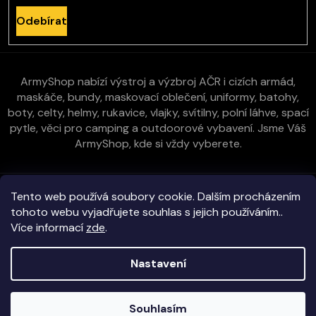
Odebírat
ArmyShop nabízí výstroj a výzbroj AČR i cizích armád,
maskáče, bundy, maskovací oblečení, uniformy, batohy,
boty, celty, helmy, rukavice, vlajky, svítilny, polní láhve, spací
pytle, věci pro camping a outdoorové vybavení. Jsme Váš
ArmyShop, kde si vždy vyberete.
Zákaznická péče
Tento web používá soubory cookie. Dalším procházením
tohoto webu vyjadřujete souhlas s jejich používáním..
Více informací
zde
.
Vše o nákupu
Nastavení
Kontakt
Copyright 2026
E-ArmyShop.cz
. Všechna práva vyhrazena.
Souhlasím