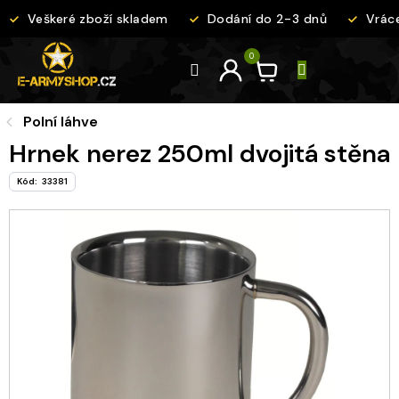
Přejít
Veškeré zboží skladem
Dodání do 2-3 dnů
Vráce
na
obsah
Polní láhve
Hrnek nerez 250ml dvojitá stěna
Kód:
33381