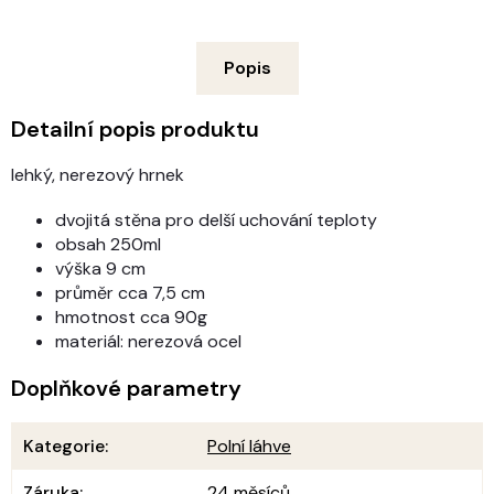
Popis
Detailní popis produktu
lehký, nerezový hrnek
dvojitá stěna pro delší uchování teploty
obsah 250ml
výška 9 cm
průměr cca 7,5 cm
hmotnost cca 90g
materiál: nerezová ocel
Doplňkové parametry
Kategorie
:
Polní láhve
Záruka
:
24 měsíců