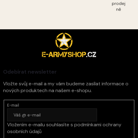
prodej
ně
Z
á
p
a
t
í
Odebírat newsletter
Vložte svůj e-mail a my vám budeme zasílat informace o
nových produktech na našem e-shopu.
E-mail
Vložením e-mailu souhlasíte s
podmínkami ochrany
osobních údajů