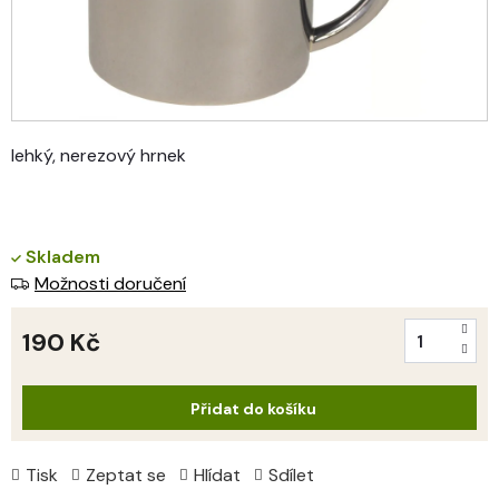
lehký, nerezový hrnek
Skladem
Možnosti doručení
190 Kč
Měrná
cena:
Přidat do košíku
Tisk
Zeptat se
Hlídat
Sdílet