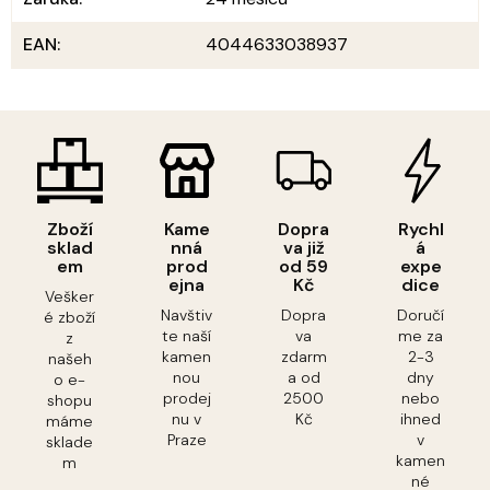
EAN
:
4044633038937
Zboží
Kame
Dopra
Rychl
sklad
nná
va již
á
em
prod
od 59
expe
ejna
Kč
dice
Vešker
Navštiv
Dopra
Doručí
é zboží
te naší
va
me za
z
kamen
zdarm
2-3
našeh
nou
a od
dny
o e-
prodej
2500
nebo
shopu
nu v
Kč
ihned
máme
Praze
v
sklade
kamen
m
né