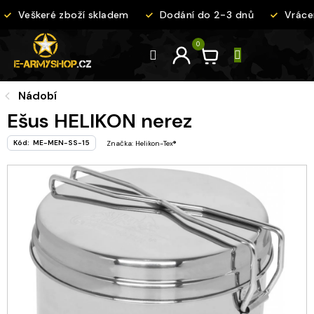
Přejít
Veškeré zboží skladem
Dodání do 2-3 dnů
Vrácen
na
obsah
Nádobí
Ešus HELIKON nerez
Kód:
ME-MEN-SS-15
Značka:
Helikon-Tex®