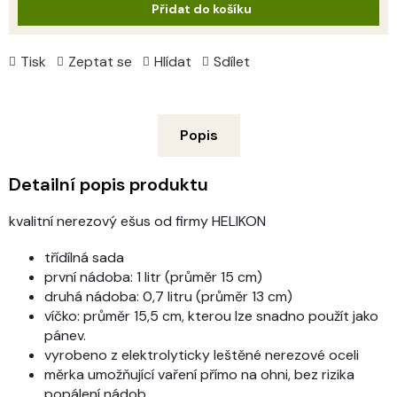
Přidat do košíku
Tisk
Zeptat se
Hlídat
Sdílet
Popis
Detailní popis produktu
kvalitní nerezový ešus od firmy HELIKON
třídílná sada
první nádoba: 1 litr (průměr 15 cm)
druhá nádoba: 0,7 litru (průměr 13 cm)
víčko: průměr 15,5 cm, kterou lze snadno použít jako
pánev.
vyrobeno z elektrolyticky leštěné nerezové oceli
měrka umožňující vaření přímo na ohni, bez rizika
popálení nádob