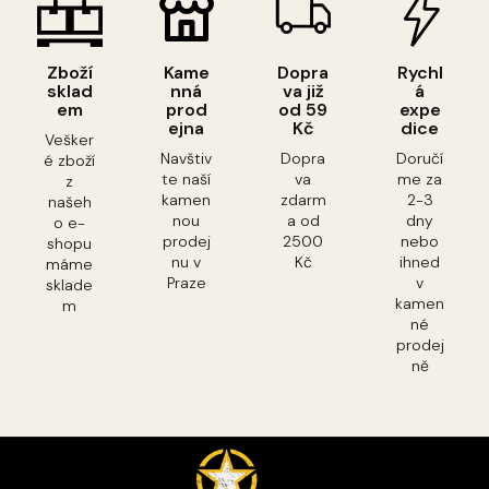
Zboží
Kame
Dopra
Rychl
sklad
nná
va již
á
em
prod
od 59
expe
ejna
Kč
dice
Vešker
Navštiv
Dopra
Doručí
é zboží
te naší
va
me za
z
kamen
zdarm
2-3
našeh
nou
a od
dny
o e-
prodej
2500
nebo
shopu
nu v
Kč
ihned
máme
Praze
v
sklade
kamen
m
né
prodej
ně
Z
á