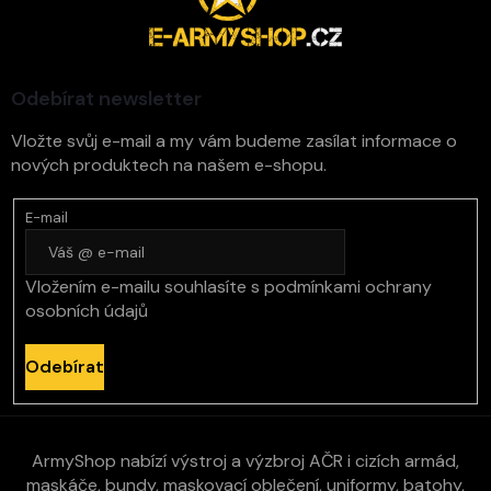
p
a
t
í
Odebírat newsletter
Vložte svůj e-mail a my vám budeme zasílat informace o
nových produktech na našem e-shopu.
E-mail
Vložením e-mailu souhlasíte s
podmínkami ochrany
osobních údajů
Odebírat
ArmyShop nabízí výstroj a výzbroj AČR i cizích armád,
maskáče, bundy, maskovací oblečení, uniformy, batohy,