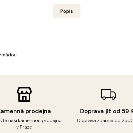
Popis
u
 armádou
Kamenná prodejna
Doprava již od 59 
ivte naší kamennou prodejnu
Doprava zdarma od 2500
v Praze