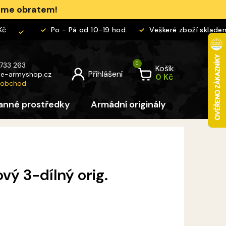
jeme obratem!
Po - Pá od 10-19 hod.
Veškeré zboží skladem
 733 263
Košík
@
e-armyshop.cz
 obchod
anné prostředky
Armádní originály
Pro děti
vý 3-dílný orig.