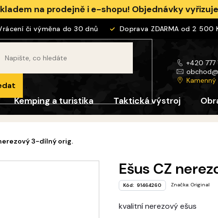
skladem na prodejně i e-shopu! Objednávky vyřizu
ácení či výměna do 30 dnů
Doprava ZDARMA od 2 500 Kč
+420 777
obchod
Kamenný
edat
Kemping a turistika
Taktická výstroj
Obr
nerezový 3-dílný orig.
Ešus CZ nerezo
Značka:
Original
Kód:
91464260
kvalitní nerezový ešus