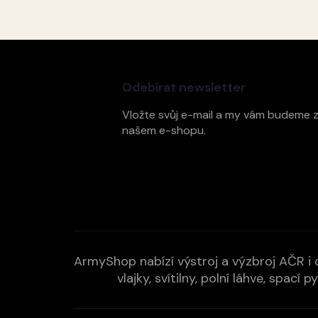
Z
á
p
Odebírat newsletter
a
t
Vložte svůj e-mail a my vám budeme 
í
našem e-shopu.
ArmyShop nabízí výstroj a výzbroj AČR i c
vlajky, svítilny, polní láhve, spa