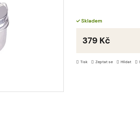
Skladem
379 Kč
Měrná
cena:
Tisk
Zeptat se
Hlídat