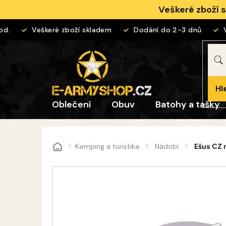
Přejít
Veškeré zboží 
na
obsah
.
Veškeré zboží skladem
Dodání do 2-3 dnů
Vr
Hl
Oblečení
Obuv
Batohy a tašky
Kemping a turistika
Nádobí
Ešus CZ 
Domů