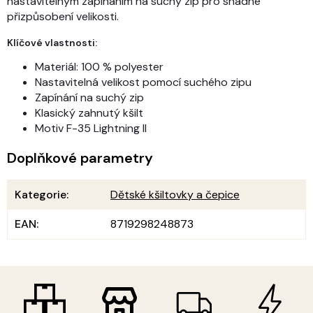
nastavitelným zapínáním na suchý zip pro snadné
přizpůsobení velikosti.
Klíčové vlastnosti:
Materiál: 100 % polyester
Nastavitelná velikost pomocí suchého zipu
Zapínání na suchý zip
Klasický zahnutý kšilt
Motiv F-35 Lightning II
Doplňkové parametry
Kategorie
:
Dětské kšiltovky a čepice
EAN
:
8719298248873