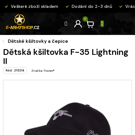
Přejít
Veškeré zboží skladem
Dodání do 2-3 dnů
Vráce
na
obsah
Dětské kšiltovky a čepice
Dětská kšiltovka F-35 Lightning
II
Kód:
215214
Značka:
Fostex®