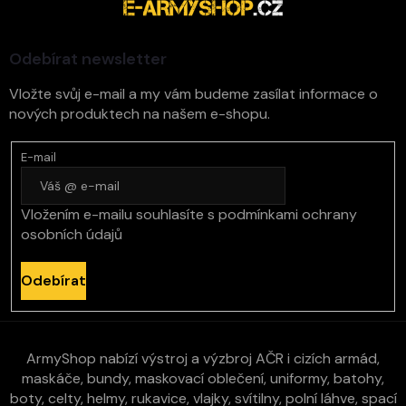
a
t
í
Odebírat newsletter
Vložte svůj e-mail a my vám budeme zasílat informace o
nových produktech na našem e-shopu.
E-mail
Vložením e-mailu souhlasíte s
podmínkami ochrany
osobních údajů
Odebírat
ArmyShop nabízí výstroj a výzbroj AČR i cizích armád,
maskáče, bundy, maskovací oblečení, uniformy, batohy,
boty, celty, helmy, rukavice, vlajky, svítilny, polní láhve, spací