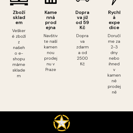
Zboží
Kame
Dopra
Rychl
sklad
nná
va již
á
em
prod
od 59
expe
ejna
Kč
dice
Vešker
Navštiv
Dopra
Doručí
é zboží
te naší
va
me za
z
kamen
zdarm
2-3
našeh
nou
a od
dny
o e-
prodej
2500
nebo
shopu
nu v
Kč
ihned
máme
Praze
v
sklade
kamen
m
né
prodej
ně
Z
á
p