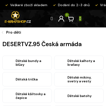
Přejít
Veškeré zboží skladem
Dodání do 2-3 dnů
Vrác
na
obsah
Pro děti
DESERTVZ.95 Česká armáda
Dětské bundy a
Dětské kalhoty a
blůzy
kraťasy
Dětské mikiny,
Dětská trička
svetry a vesty
Dětské kšiltovky a
Dětské batohy
čepice