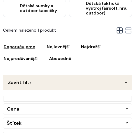
Dětská taktická
Dětské sumky a
výstroj (airsoft, hra,
outdoor kapsičky
outdoor)
V
Celkem nalezeno 1 produkt
ý
Ř
p
a
i
Doporučujeme
Nejlevnější
Nejdražší
z
s
e
Nejprodávanější
Abecedně
p
n
r
o
p
d
Zavřít filtr
u
o
k
d
t
u
ů
Cena
k
t
Štítek
ů