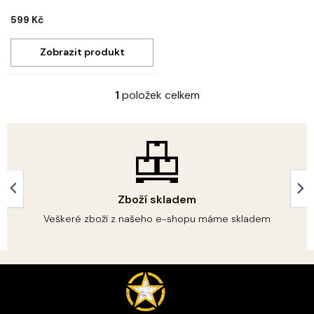
599 Kč
1
položek celkem
O
v
l
á
d
a
c
í
Zboží skladem
p
r
Veškeré zboží z našeho e-shopu máme skladem
v
k
y
Z
v
á
ý
p
p
i