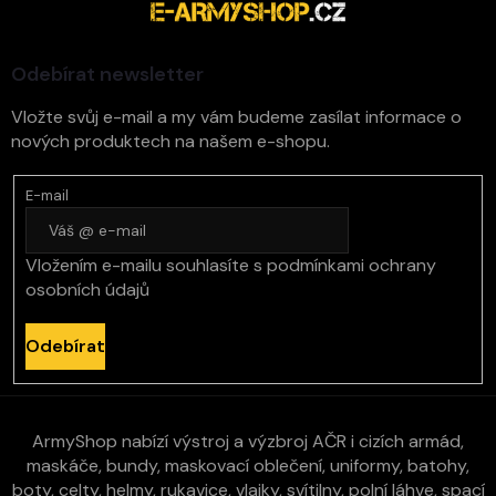
a
s
t
u
í
Odebírat newsletter
Vložte svůj e-mail a my vám budeme zasílat informace o
nových produktech na našem e-shopu.
E-mail
Vložením e-mailu souhlasíte s
podmínkami ochrany
osobních údajů
Odebírat
ArmyShop nabízí výstroj a výzbroj AČR i cizích armád,
maskáče, bundy, maskovací oblečení, uniformy, batohy,
boty, celty, helmy, rukavice, vlajky, svítilny, polní láhve, spací