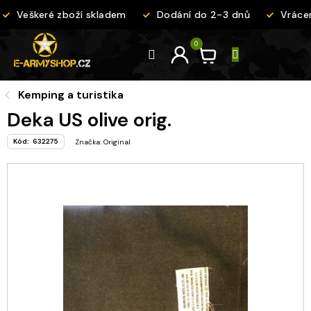
Přejít
Veškeré zboží skladem
Dodání do 2-3 dnů
Vrácen
na
obsah
Kemping a turistika
Deka US olive orig.
Kód:
632275
Značka:
Original