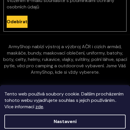
Vložením e-mailu souhlasíte s
podmínkami ochrany
osobních údajů
Odebírat
ArmyShop nabízí výstroj a výzbroj AČR i cizích armád,
maskáče, bundy, maskovací oblečení, uniformy, batohy,
boty, celty, helmy, rukavice, vlajky, svítilny, polní láhve, spací
pytle, věci pro camping a outdoorové vybavení. Jsme Váš
ArmyShop, kde si vždy vyberete.
Zákaznická péče
Tento web používá soubory cookie. Dalším procházením
tohoto webu vyjadřujete souhlas s jejich používáním..
Více informací
zde
.
Vše o nákupu
Nastavení
Kontakt