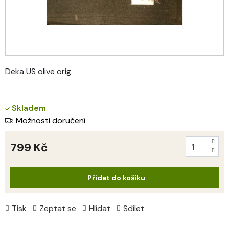
Deka US olive orig.
Skladem
Možnosti doručení
799 Kč
Měrná
cena:
Přidat do košíku
Tisk
Zeptat se
Hlídat
Sdílet