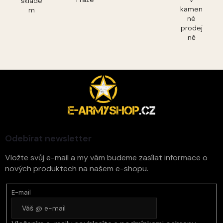
sklade
kamen
m
né
prodej
ně
Z
á
p
a
t
í
Odebírat newsletter
Vložte svůj e-mail a my vám budeme zasílat informace o
nových produktech na našem e-shopu.
E-mail