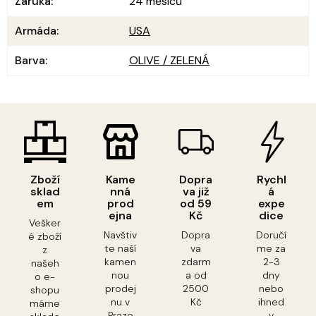
Záruka
:
24 měsíců
Armáda
:
USA
Barva
:
OLIVE / ZELENÁ
Zboží
Kame
Dopra
Rychl
sklad
nná
va již
á
em
prod
od 59
expe
ejna
Kč
dice
Vešker
Navštiv
Dopra
Doručí
é zboží
te naší
va
me za
z
kamen
zdarm
2-3
našeh
nou
a od
dny
o e-
prodej
2500
nebo
shopu
nu v
Kč
ihned
máme
Praze
v