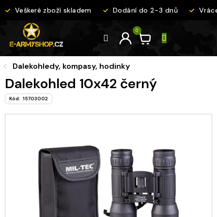
Přejít
Veškeré zboží skladem
Dodání do 2-3 dnů
Vrácen
na
obsah
Dalekohledy, kompasy, hodinky
Dalekohled 10x42 černý
Kód:
15703002