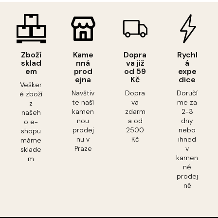
Zboží
Kame
Dopra
Rychl
sklad
nná
va již
á
em
prod
od 59
expe
ejna
Kč
dice
Vešker
Navštiv
Dopra
Doručí
é zboží
te naší
va
me za
z
kamen
zdarm
2-3
našeh
nou
a od
dny
o e-
prodej
2500
nebo
shopu
nu v
Kč
ihned
máme
Praze
v
sklade
kamen
m
né
prodej
ně