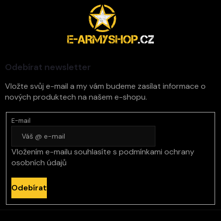
Z
á
p
a
t
í
Odebírat newsletter
Vložte svůj e-mail a my vám budeme zasílat informace o
nových produktech na našem e-shopu.
E-mail
Vložením e-mailu souhlasíte s
podmínkami ochrany
osobních údajů
Odebírat