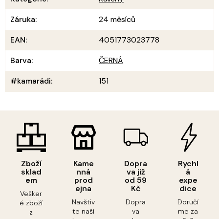
Záruka
:
24 měsíců
EAN
:
4051773023778
Barva
:
ČERNÁ
#kamarádi
:
151
Zboží
Kame
Dopra
Rychl
sklad
nná
va již
á
em
prod
od 59
expe
ejna
Kč
dice
Vešker
Navštiv
Dopra
Doručí
é zboží
te naší
va
me za
z