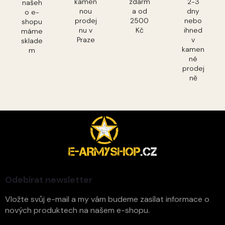
kamen
zdarm
2-3
našeh
nou
a od
dny
o e-
prodej
2500
nebo
shopu
nu v
Kč
ihned
máme
Praze
v
sklade
kamen
m
né
prodej
ně
Z
á
p
a
t
í
Odebírat newsletter
Vložte svůj e-mail a my vám budeme zasílat informace o
nových produktech na našem e-shopu.