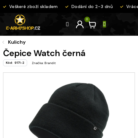
Přejít
Veškeré zboží skladem
Dodání do 2-3 dnů
Vrácen
na
obsah
Kulichy
Čepice Watch černá
Kód:
9171-2
Značka:
Brandit