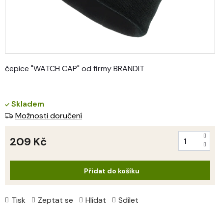
čepice "WATCH CAP" od firmy BRANDIT
Skladem
Možnosti doručení
209 Kč
Měrná
cena:
Přidat do košíku
Tisk
Zeptat se
Hlídat
Sdílet