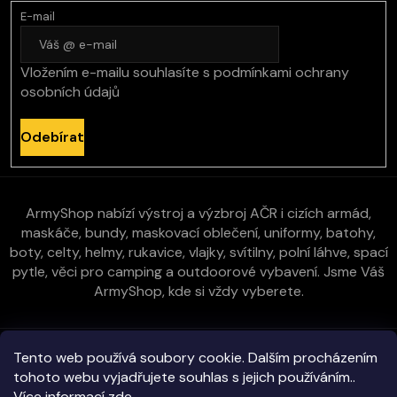
E-mail
Vložením e-mailu souhlasíte s
podmínkami ochrany
osobních údajů
Odebírat
ArmyShop nabízí výstroj a výzbroj AČR i cizích armád,
maskáče, bundy, maskovací oblečení, uniformy, batohy,
boty, celty, helmy, rukavice, vlajky, svítilny, polní láhve, spací
pytle, věci pro camping a outdoorové vybavení. Jsme Váš
ArmyShop, kde si vždy vyberete.
Zákaznická péče
Tento web používá soubory cookie. Dalším procházením
tohoto webu vyjadřujete souhlas s jejich používáním..
Více informací
zde
.