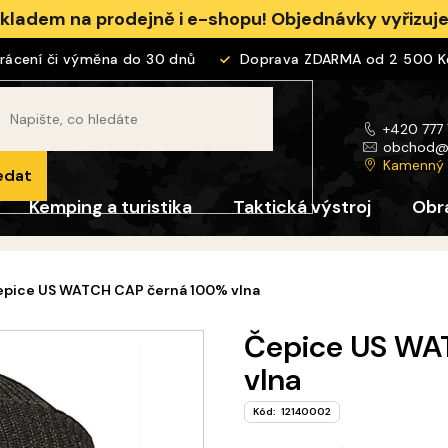
skladem na prodejně i e-shopu! Objednávky vyřizu
cení či výměna do 30 dnů
Doprava ZDARMA od 2 500 Kč
+420 777
obchod
Kamenný
edat
Kemping a turistika
Taktická výstroj
Obr
epice US WATCH CAP černá 100% vlna
Čepice US WA
vlna
Kód:
12140002