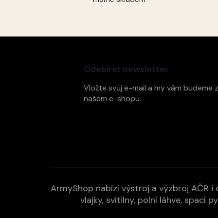
Z
á
p
Odebírat newsletter
a
t
Vložte svůj e-mail a my vám budeme 
í
našem e-shopu.
ArmyShop nabízí výstroj a výzbroj AČR i c
vlajky, svítilny, polní láhve, spa