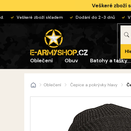
Přejít
Veškeré zboží 
na
obsah
Veškeré zboží skladem
Dodání do 2-3 dnů
Vrá
Hl
Oblečení
Obuv
Batohy a tašky
Oblečení
Čepice a pokrývky hlavy
Č
Domů