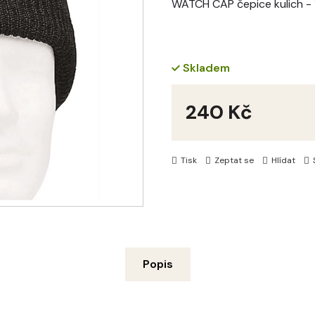
WATCH CAP čepice kulich -
Skladem
240 Kč
Měrná
cena:
Tisk
Zeptat se
Hlídat
Popis