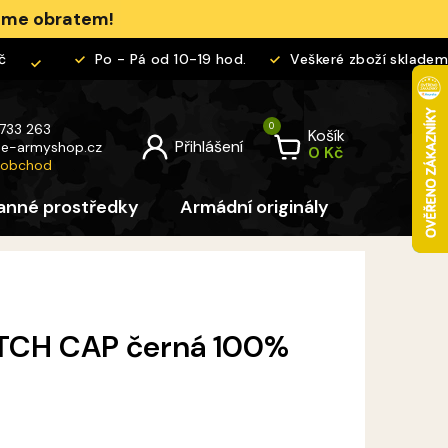
jeme obratem!
Po - Pá od 10-19 hod.
Veškeré zboží skladem
 733 263
Košík
@
e-armyshop.cz
 obchod
anné prostředky
Armádní originály
Pro děti
TCH CAP černá 100%