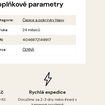
oplňkové parametry
tegorie
:
Čepice a pokrývky hlavy
ruka
:
24 měsíců
AN
:
4046872149917
rva
:
ČERNÁ
Kč
Rychlá expedice
 Kč
Doručíme za 2-3 dny nebo ihned v
kamenné prodejně