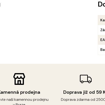
u
D
Ka
Zá
E
Ba
Kamenná prodejna
Doprava již od 59 
ivte naší kamennou prodejnu
Doprava zdarma od 2500
v Praze