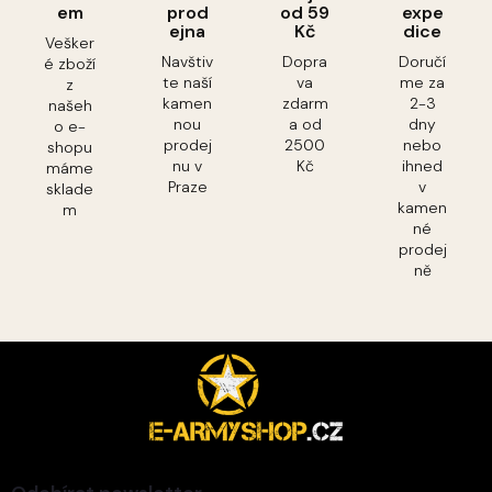
em
prod
od 59
expe
ejna
Kč
dice
Vešker
Navštiv
Dopra
Doručí
é zboží
te naší
va
me za
z
kamen
zdarm
2-3
našeh
nou
a od
dny
o e-
prodej
2500
nebo
shopu
nu v
Kč
ihned
máme
Praze
v
sklade
kamen
m
né
prodej
ně
Z
á
p
a
t
í