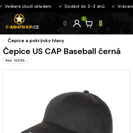
Přejít
Veškeré zboží skladem
Dodání do 2-3 dnů
Vrácení
na
obsah
Čepice a pokrývky hlavy
Čepice US CAP Baseball černá
Kód:
10273A