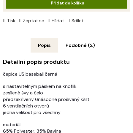
Přidat do košíku
Tisk
Zeptat se
Hlídat
Sdílet
Popis
Podobné (2)
Detailní popis produktu
čepice US baseball černá
s nastavitelným páskem na knoflík
zesílené švy a čelo
předzakřivený 6násobně prošívaný kšilt
6 ventilačních otvorů
jedna velikost pro všechny
materiál:
65% Polyester, 35% Bavlna