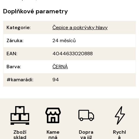
Doplňkové parametry
Kategorie
:
Čepice a pokrývky hlavy
Záruka
:
24 měsíců
EAN
:
4044633020888
Barva
:
ČERNÁ
#kamarádi
:
94
Zboží
Kame
Dopra
Rychl
sklad
nná
va již
á