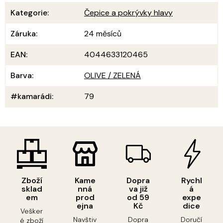
Kategorie
:
Čepice a pokrývky hlavy
Záruka
:
24 měsíců
EAN
:
4044633120465
Barva
:
OLIVE / ZELENÁ
#kamarádi
:
79
Zboží
Kame
Dopra
Rychl
sklad
nná
va již
á
em
prod
od 59
expe
ejna
Kč
dice
Vešker
Navštiv
Dopra
Doručí
é zboží