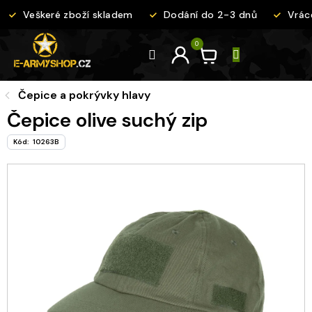
Přejít
Veškeré zboží skladem
Dodání do 2-3 dnů
Vráce
na
obsah
Čepice a pokrývky hlavy
Čepice olive suchý zip
Kód:
10263B