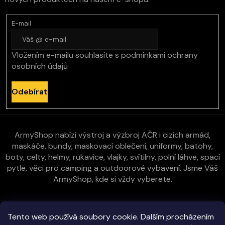
E-mail
Vložením e-mailu souhlasíte s
podmínkami ochrany
osobních údajů
Odebírat
ArmyShop nabízí výstroj a výzbroj AČR i cizích armád,
maskáče, bundy, maskovací oblečení, uniformy, batohy,
boty, celty, helmy, rukavice, vlajky, svítilny, polní láhve, spací
pytle, věci pro camping a outdoorové vybavení. Jsme Váš
ArmyShop, kde si vždy vyberete.
Zákaznická péče
Tento web používá soubory cookie. Dalším procházením