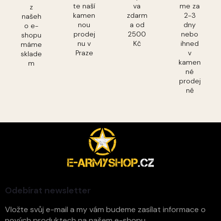
te naší
va
me za
z
kamen
zdarm
2-3
našeh
nou
a od
dny
o e-
prodej
2500
nebo
shopu
nu v
Kč
ihned
máme
Praze
v
sklade
kamen
m
né
prodej
ně
Z
á
p
a
t
í
Odebírat newsletter
Vložte svůj e-mail a my vám budeme zasílat informace o
nových produktech na našem e-shopu.