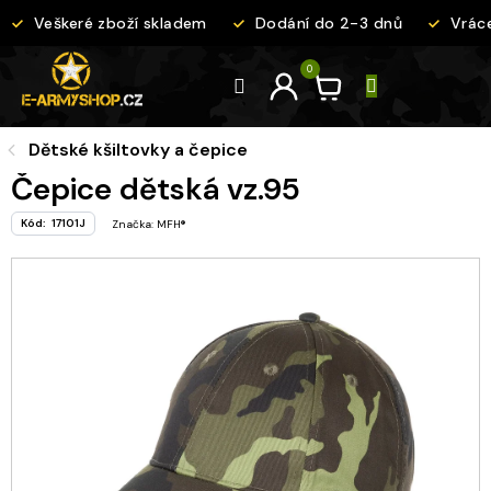
Přejít
Veškeré zboží skladem
Dodání do 2-3 dnů
Vrácen
na
obsah
Dětské kšiltovky a čepice
Čepice dětská vz.95
Kód:
17101J
Značka:
MFH®