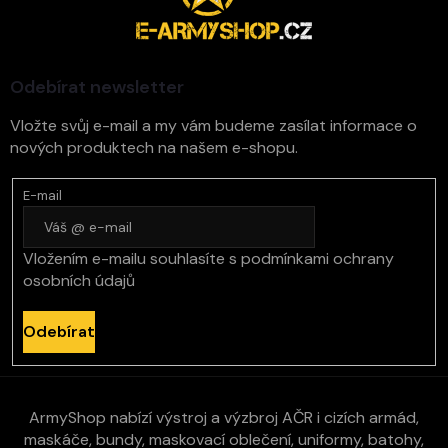
p
a
t
í
Odebírat newsletter
Vložte svůj e-mail a my vám budeme zasílat informace o
nových produktech na našem e-shopu.
E-mail
Vložením e-mailu souhlasíte s
podmínkami ochrany
osobních údajů
Odebírat
ArmyShop nabízí výstroj a výzbroj AČR i cizích armád,
maskáče, bundy, maskovací oblečení, uniformy, batohy,