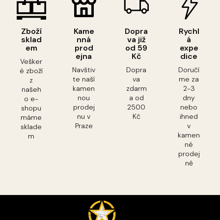
Zboží
Kame
Dopra
Rychl
sklad
nná
va již
á
em
prod
od 59
expe
ejna
Kč
dice
Vešker
Navštiv
Dopra
Doručí
é zboží
te naší
va
me za
z
kamen
zdarm
2-3
našeh
nou
a od
dny
o e-
prodej
2500
nebo
shopu
nu v
Kč
ihned
máme
Praze
v
sklade
kamen
m
né
prodej
ně
Z
á