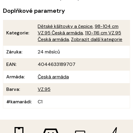
Doplňkové parametry
Dětské kšiltovky a čepice
,
98-104 cm
Kategorie
:
VZ.95 Česká armáda
,
110-116 cm VZ.95
Česká armáda
,
Zobrazit další kategorie
Záruka
:
24 měsíců
EAN
:
4044633189707
Armáda
:
Česká armáda
Barva
:
VZ.95
#kamarádi
:
C1