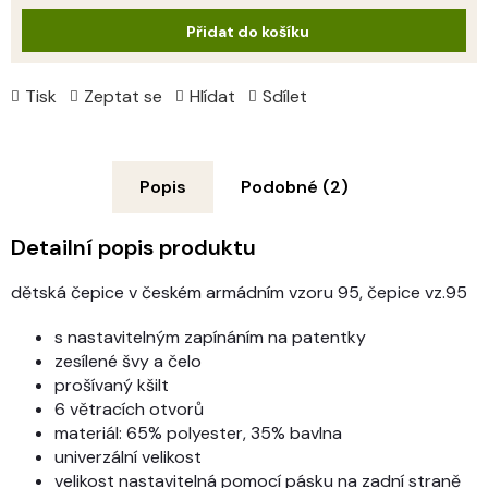
cena:
Přidat do košíku
Tisk
Zeptat se
Hlídat
Sdílet
Popis
Podobné (2)
Detailní popis produktu
dětská čepice v českém armádním vzoru 95, čepice vz.95
s nastavitelným zapínáním na patentky
zesílené švy a čelo
prošívaný kšilt
6 větracích otvorů
materiál: 65% polyester, 35% bavlna
univerzální velikost
velikost nastavitelná pomocí pásku na zadní straně