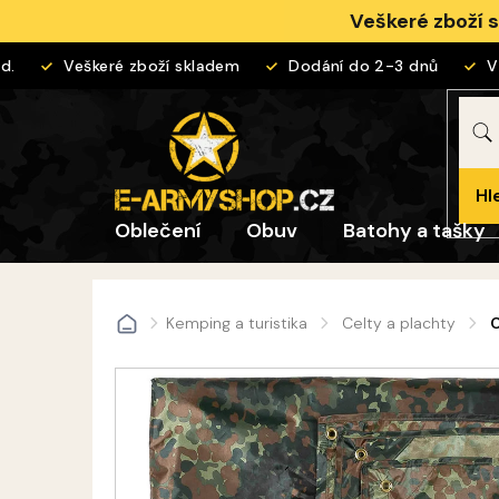
Přejít
Veškeré zboží 
na
obsah
Veškeré zboží skladem
Dodání do 2-3 dnů
Vrác
Hl
Oblečení
Obuv
Batohy a tašky
Kemping a turistika
Celty a plachty
C
Domů