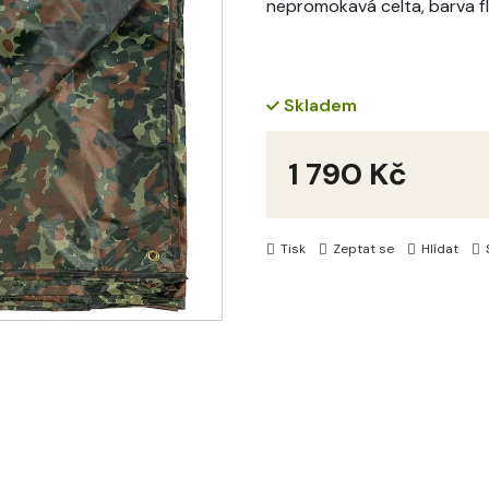
nepromokavá celta, barva f
Skladem
1 790 Kč
Měrná
cena:
Tisk
Zeptat se
Hlídat