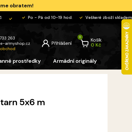
jeme obratem!
Po - Pá od 10-19 hod.
Veškeré zboží skladem
 733 263
Košík
@
e-armyshop.cz
 obchod
anné prostředky
Armádní originály
Pro děti
ktarn 5x6 m