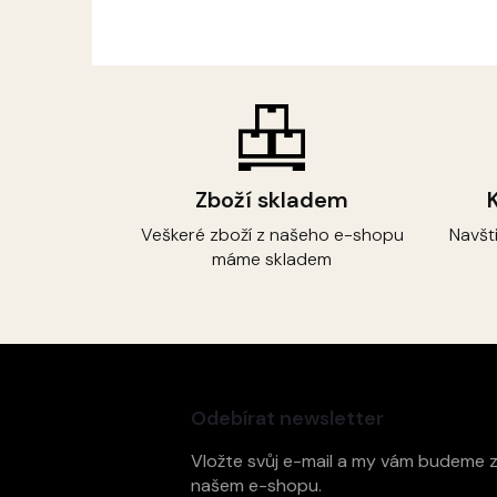
Zboží skladem
Veškeré zboží z našeho e-shopu
Navšt
máme skladem
Z
á
p
Odebírat newsletter
a
t
Vložte svůj e-mail a my vám budeme 
í
našem e-shopu.