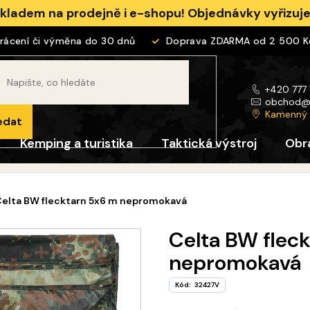
skladem na prodejně i e-shopu! Objednávky vyřizu
ení či výměna do 30 dnů
Doprava ZDARMA od 2 500 Kč
+420 777
obchod
Kamenný
edat
Kemping a turistika
Taktická výstroj
Obr
elta BW flecktarn 5x6 m nepromokavá
Celta BW flec
nepromokavá
Kód:
32427V