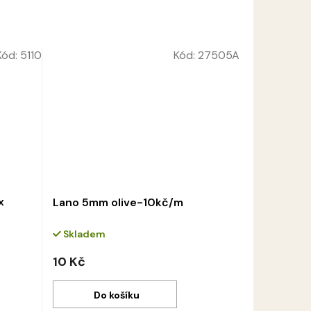
Kód:
5110
Kód:
27505A
x
Lano 5mm olive-10kč/m
Skladem
10 Kč
Do košíku