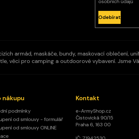
osobních údajů
Odebírat
izích armád, maskáče, bundy, maskovací oblečení, unifo
cí pytle, věci pro camping a outdoorové vybavení. Jsme 
o nákupu
Kontakt
dní podmínky
e-ArmyShop.cz
Čistovická 90/15
pení od smlouvy - formulář
Praha 6, 163 00
pení od smlouvy ONLINE
mace
IČ: 71942530