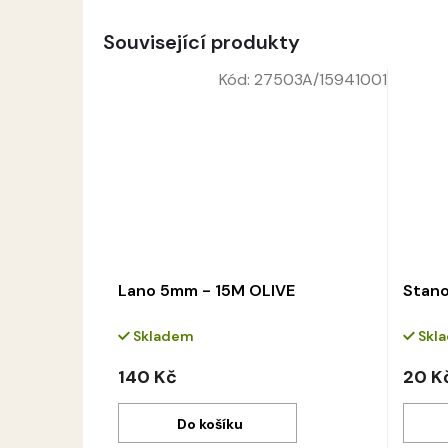
Související produkty
Kód:
27503A/15941001
Lano 5mm - 15M OLIVE
Stano
Skladem
Skl
140 Kč
20 K
Do košíku