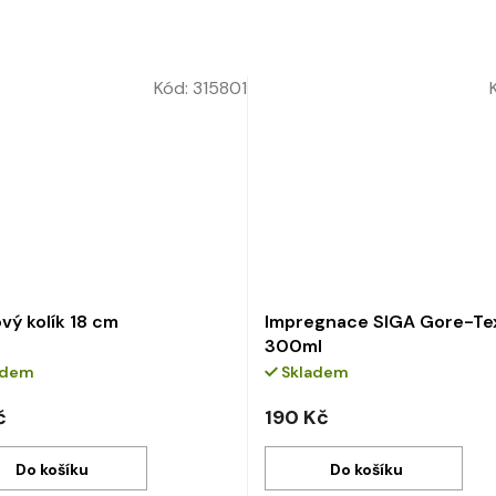
Kód:
315801
vý kolík 18 cm
Impregnace SIGA Gore-Te
300ml
adem
Skladem
č
190 Kč
Do košíku
Do košíku