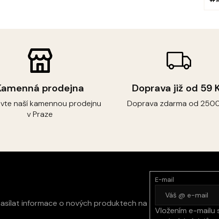
Kamenná prodejna
Doprava již od 59 
ivte naší kamennou prodejnu
Doprava zdarma od 2500
v Praze
E-mail
zasílat informace o nových produktech na
Vložením e-mailu 