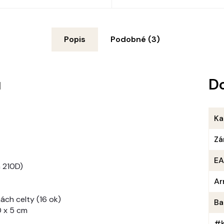
Popis
Podobné (3)
u
D
Ka
Zá
E
m 210D)
Ar
ách celty (16 ok)
Ba
0 x 5 cm
#k