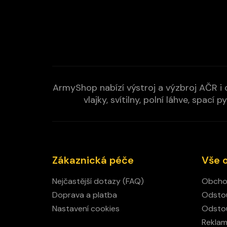
ArmyShop nabízí výstroj a výzbroj AČR i c
vlajky, svítilny, polní láhve, spa
Zákaznická péče
Vše 
Nejčastější dotazy (FAQ)
Obcho
Doprava a platba
Odstou
Nastavení cookies
Odstou
Rekla