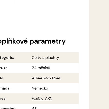
oplňkové parametry
tegorie
:
Celty a plachty
ruka
:
24 měsíců
AN
:
4044633212146
máda
:
Německo
rva
:
FLECKTARN
amarádi
:
48