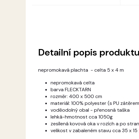
Detailní popis produkt
nepromokavá plachta - celta 5 x 4 m
nepromokavá celta
barva FLECKTARN
rozměr: 400 x 500 cm
materiál: 100% polyester (s PU zátěre
voděodolný obal - přenosná taška
lehká-hmotnost cca 1050g
zesílená kovová oka v rozích a po stran
velikost v zabaleném stavu cca 35 x 15