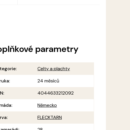
oplňkové parametry
tegorie
:
Celty a plachty
ruka
:
24 měsíců
AN
:
4044633212092
máda
:
Německo
rva
:
FLECKTARN
amarádi
:
28