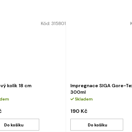
Kód:
315801
vý kolík 18 cm
Impregnace SIGA Gore-Te
300ml
adem
Skladem
č
190 Kč
Do košíku
Do košíku