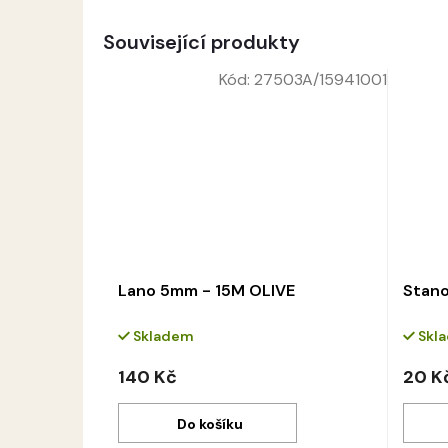
Související produkty
Kód:
27503A/15941001
Lano 5mm - 15M OLIVE
Stano
Skladem
Skl
140 Kč
20 K
Do košíku