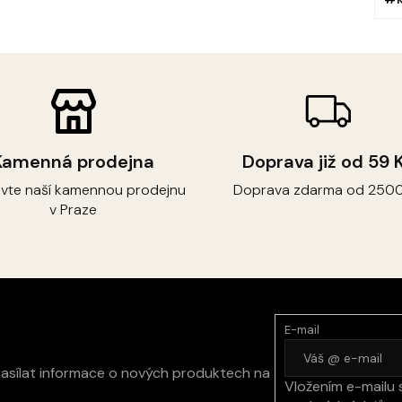
Kamenná prodejna
Doprava již od 59 
ivte naší kamennou prodejnu
Doprava zdarma od 2500
v Praze
E-mail
zasílat informace o nových produktech na
Vložením e-mailu 