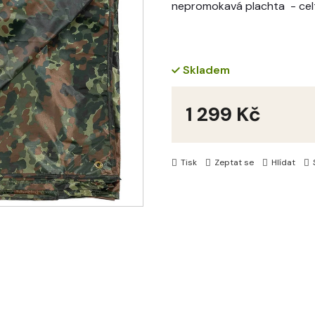
nepromokavá plachta - cel
Skladem
1 299 Kč
Měrná
cena:
Tisk
Zeptat se
Hlídat