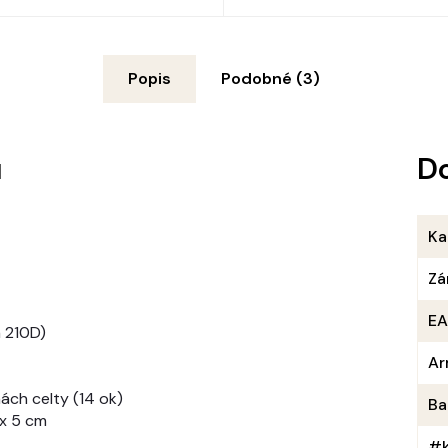
Popis
Podobné (3)
u
D
Ka
Zá
E
m 210D)
Ar
ách celty (14 ok)
Ba
 x 5 cm
#k