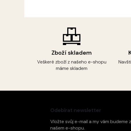
Zboží skladem
Veškeré zboží z našeho e-shopu
Navšt
máme skladem
Z
á
p
Odebírat newsletter
a
t
Vložte svůj e-mail a my vám budeme 
í
našem e-shopu.