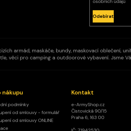
osobních údajů
Odebírat
izích armád, maskáče, bundy, maskovací oblečení, unifo
cí pytle, věci pro camping a outdoorové vybavení. Jsme 
o nákupu
Kontakt
dní podmínky
e-ArmyShop.cz
Čistovická 90/15
pení od smlouvy - formulář
Praha 6, 163 00
pení od smlouvy ONLINE
mace
IČ: 71942530