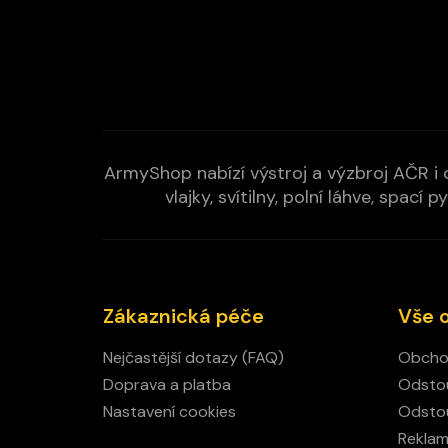
ArmyShop nabízí výstroj a výzbroj AČR i c
vlajky, svítilny, polní láhve, spa
Zákaznická péče
Vše 
Nejčastější dotazy (FAQ)
Obcho
Doprava a platba
Odstou
Nastavení cookies
Odstou
Rekla