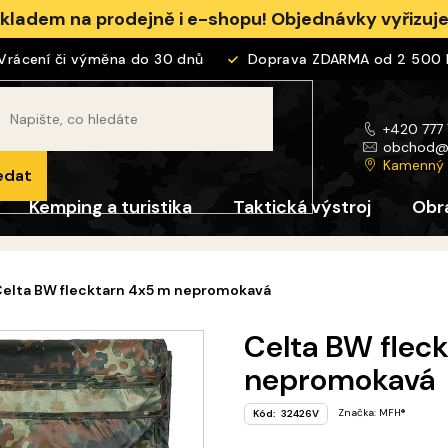
skladem na prodejně i e-shopu! Objednávky vyřizu
cení či výměna do 30 dnů
Doprava ZDARMA od 2 500 Kč
+420 777
obchod
Kamenný
edat
Kemping a turistika
Taktická výstroj
Obr
elta BW flecktarn 4x5 m nepromokavá
Celta BW flec
nepromokavá
Značka:
MFH®
Kód:
32426V