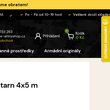
jeme obratem!
Po - Pá od 10-19 hod.
Veškeré zboží skladem
 733 263
Košík
@
e-armyshop.cz
 obchod
anné prostředky
Armádní originály
Pro děti
ktarn 4x5 m