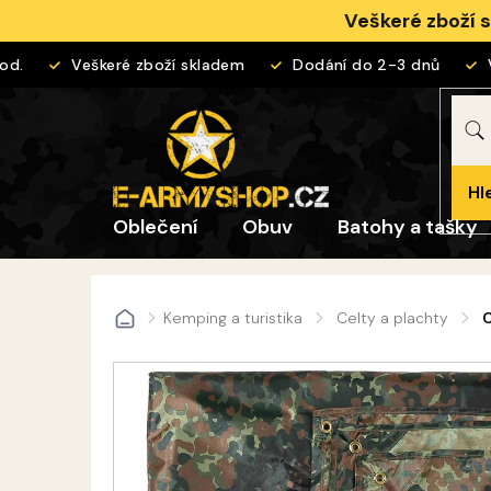
Přejít
Veškeré zboží 
na
obsah
Veškeré zboží skladem
Dodání do 2-3 dnů
Vrá
Hl
Oblečení
Obuv
Batohy a tašky
Kemping a turistika
Celty a plachty
C
Domů