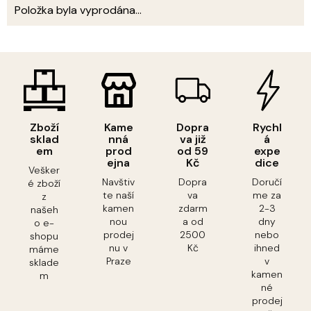
Položka byla vyprodána…
Zboží
Kame
Dopra
Rychl
sklad
nná
va již
á
em
prod
od 59
expe
ejna
Kč
dice
Vešker
Navštiv
Dopra
Doručí
é zboží
te naší
va
me za
z
kamen
zdarm
2-3
našeh
nou
a od
dny
o e-
prodej
2500
nebo
shopu
nu v
Kč
ihned
máme
Praze
v
sklade
kamen
m
né
prodej