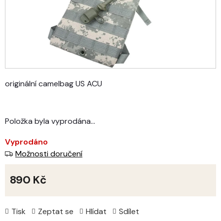
originální camelbag US ACU
Položka byla vyprodána…
Vyprodáno
Možnosti doručení
890 Kč
Měrná
cena:
Tisk
Zeptat se
Hlídat
Sdílet