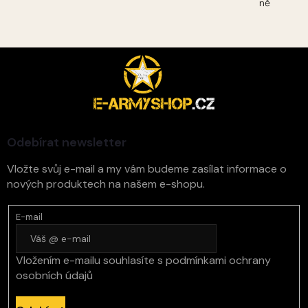
ně
Z
á
p
a
t
í
Odebírat newsletter
Vložte svůj e-mail a my vám budeme zasílat informace o
nových produktech na našem e-shopu.
E-mail
Vložením e-mailu souhlasíte s
podmínkami ochrany
osobních údajů