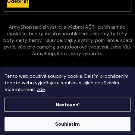
Odebírat
ArmyShop nabízí výstroj a výzbroj AČR i cizích armád,
maskáče, bundy, maskovací oblečení, uniformy, batohy,
boty, celty, helmy, rukavice, vlajky, svítilny, polní láhve, spací
pytle, věci pro camping a outdoorové vybavení. Jsme Váš
ArmyShop, kde si vždy vyberete.
Zákaznická péče
Tento web používá soubory cookie. Dalším procházením
tohoto webu vyjadřujete souhlas s jejich používáním..
Více informací
zde
.
Vše o nákupu
Nastavení
Kontakt
Copyright 2026
E-ArmyShop.cz
. Všechna práva vyhrazena.
Souhlasím
Veškeré zboží skladem na prodejně i e-shopu!
Vytvořil Shoptet
|
D2solutions
|
ShopCode
Objednávky vyřizujeme obratem!