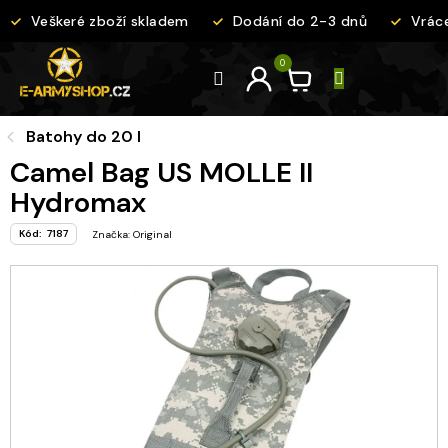
Přejít
Veškeré zboží skladem
Dodání do 2-3 dnů
Vráce
na
obsah
Batohy do 20 l
Camel Bag US MOLLE II
Hydromax
Kód:
7187
Značka:
Original