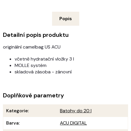
Popis
Detailní popis produktu
originální camelbag US ACU
včetně hydratační vložky 3 l
MOLLE systém
skladová zásoba - zánovní
Doplňkové parametry
Kategorie
:
Batohy do 20 l
Barva
:
ACU DIGITAL